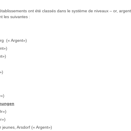
s établissements ont été classés dans le système de niveaux – or, argent
t les suivantes :
rg (« Argent»)
nt»)
nt»)
»)
)
e»)
hnungen
Or»)
r»)
 jeunes, Arsdorf (« Argent»)