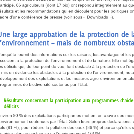
articipé. 86 agriculteurs (dont 17 bio) ont répondu intégralement au qu
ésultats et les recommandations qui en découlent pour les politiques on
adre d’une conférence de presse (voir sous « Downloads »).
Une large approbation de la protection de l
l’environnement – mais de nombreux obsta
’enquête fournit des informations sur les raisons, les avantages et les p
ssocient à la protection de l’environnement et de la nature. Elle met é
es déficits qui, de leur point de vue, font obstacle à la protection de l’
 mis en évidence les obstacles à la protection de l’environnement, no
éveloppement des exploitations et les mesures agro-environnementales
rogrammes de biodiversité soutenus par l’Etat.
Résultats concernant la participation aux programmes d’aide 
déficits
nviron 90 % des exploitations participantes mettent en œuvre des mesu
’environnement soutenues par l’État. Selon leurs propres déclarations, e
ols (91 %), pour réduire la pollution des eaux (86 %) et parce qu’elle
anière plus respectueuse de l’environnement (78 %).