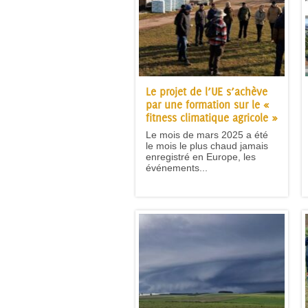
Le projet de l’UE s’achève
par une formation sur le «
fitness climatique agricole »
Le mois de mars 2025 a été
le mois le plus chaud jamais
enregistré en Europe, les
événements...