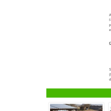
A
l
p
e
C
S
(
d