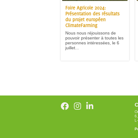
Foire Agricole 2024:
Présentation des résultats
du projet européen
ClimateFarming
Nous nous réjouissons de
pouvoir présenter à toutes les
personnes intéressées, le 6
juillet...
C
O
6
L
P