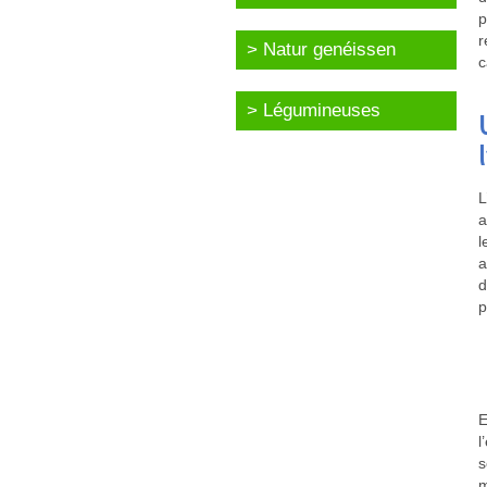
p
r
Natur genéissen
c
Légumineuses
L
a
l
a
d
p
E
l
s
m