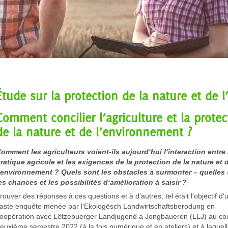
Étude sur la protection de la nature et de
Comment concilier l’agriculture et la protec
de la nature et de l’environnement ?
omment les agriculteurs voient-ils aujourd‘hui l‘interaction entre 
ratique agricole et les exigences de la protection de la nature et 
‘environnement ? Quels sont les obstacles à surmonter – quelles
es chances et les possibilités d‘amélioration à saisir ?
rouver des réponses à ces questions et à d’autres, tel était l’objectif d’
aste enquête menée par l’Ekologësch Landwirtschaftsberodung en
oopération avec Lëtzebuerger Landjugend a Jongbaueren (LLJ) au co
euxième semestre 2022 (à la fois numérique et en ateliers) et à laquell