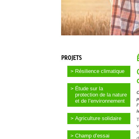
PROJETS
Résilience climatique
Étude sur la
C
protection de la nature
p
et de l’environnement
l
l
Agriculture solidaire
T
v
c
Champ d’essai
d