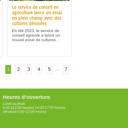
Le service de conseil en
agriculture lance un essai
en plein champ avec des
cultures dérobées
En été 2023, le service de
conseil agricole a lancé un
nouvel essai de cultures...
…
1
2
3
4
5
7
Heures d’ouverture
Lundi au jeudi
8:00 à12:00 heures/ 14:00-17:00 heures
Vendredi 8:00-12:00 heures