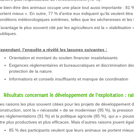
e bien-être des animaux occupe une place tout aussi importante : 81 
ortent mieux ». En outre, 77 % d’entre eux indiquent qu’ils veulent êtr
onditions météorologiques extrêmes, telles que les sécheresses et les f
’avantage le plus souvent cité par les agriculteurs est la « stabilisatio
ubliques.
ependant, l’enquête a révélé les lacunes suivantes :
Orientation et montant du soutien financier insatisfaisants
Exigences réglementaires et bureaucratiques et discrimination des
protection de la nature.
Informations et conseils insuffisants et manque de coordination
Résultats concernant le développement de l’exploitation : rais
es raisons les plus souvent citées pour les projets de développement d
onstruction, sont la « nécessité » de se moderniser (95 %), la pression p
es réglementations (91 %) et la politique agricole (85 %), qui a « poussé
tre plus productives et plus efficaces. Mais d’autres raisons jouent éga
85 % des participants veulent que leurs animaux se portent mieux