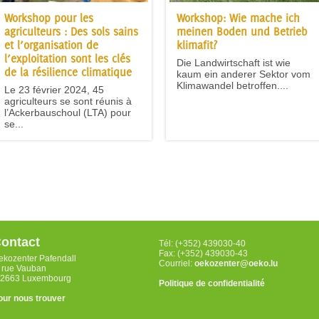
Workshop pour les
Workshop: Wie mache ich
agriculteurs : Des sols sains
meinen Boden und Betrieb
et l’organisation de
klimafit?
l’exploitation sont les clés
Die Landwirtschaft ist wie
de la résilience climatique
kaum ein anderer Sektor vom
Klimawandel betroffen....
Le 23 février 2024, 45
agriculteurs se sont réunis à
l’Ackerbauschoul (LTA) pour
se...
ontact
Tél: (+352) 439030-40
Fax: (+352) 439030-43
ekozenter Pafendall
Courriel:
oekozenter@oeko.lu
, rue Vauban
-2663 Luxembourg
Politique de confidentialité
our nous trouver