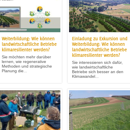
Weiterbildung: Wie können
Einladung zu Exkursion und
landwirtschaftliche Betriebe
Weiterbildung: Wie können
klimaresilienter werden?
landwirtschaftliche Betriebe
klimaresilienter werden?
Sie möchten mehr darüber
lernen, wie regenerative
Sie interessieren sich dafür,
Methoden und strategische
wie landwirtschaftliche
Planung die...
Betriebe sich besser an den
Klimawandel...