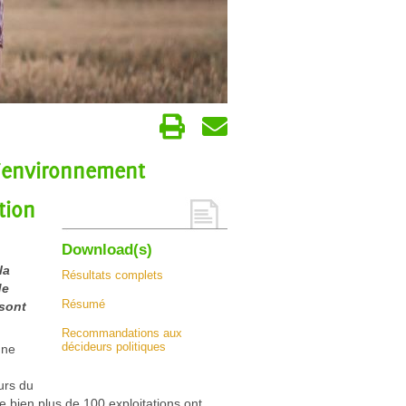
 l’environnement
tion
Download(s)
la
Résultats complets
de
Résumé
 sont
Recommandations aux
décideurs politiques
une
urs du
e bien plus de 100 exploitations ont