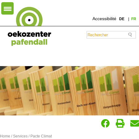
Accessibilité
DE
FR
Home
/
Services
/ Pacte Climat