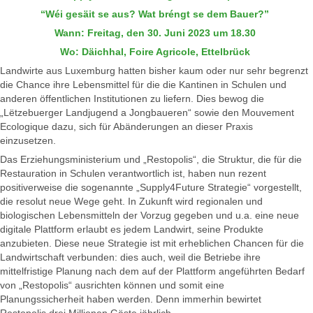
“Wéi gesäit se aus? Wat bréngt se dem Bauer?”
Wann: Freitag, den 30. Juni 2023 um 18.30
Wo: Däichhal, Foire Agricole, Ettelbrück
Landwirte aus Luxemburg hatten bisher kaum oder nur sehr begrenzt
die Chance ihre Lebensmittel für die die Kantinen in Schulen und
anderen öffentlichen Institutionen zu liefern. Dies bewog die
„Lëtzebuerger Landjugend a Jongbaueren“ sowie den Mouvement
Ecologique dazu, sich für Abänderungen an dieser Praxis
einzusetzen.
Das Erziehungsministerium und „Restopolis“, die Struktur, die für die
Restauration in Schulen verantwortlich ist, haben nun rezent
positiverweise die sogenannte „Supply4Future Strategie“ vorgestellt,
die resolut neue Wege geht. In Zukunft wird regionalen und
biologischen Lebensmitteln der Vorzug gegeben und u.a. eine neue
digitale Plattform erlaubt es jedem Landwirt, seine Produkte
anzubieten. Diese neue Strategie ist mit erheblichen Chancen für die
Landwirtschaft verbunden: dies auch, weil die Betriebe ihre
mittelfristige Planung nach dem auf der Plattform angeführten Bedarf
von „Restopolis“ ausrichten können und somit eine
Planungssicherheit haben werden. Denn immerhin bewirtet