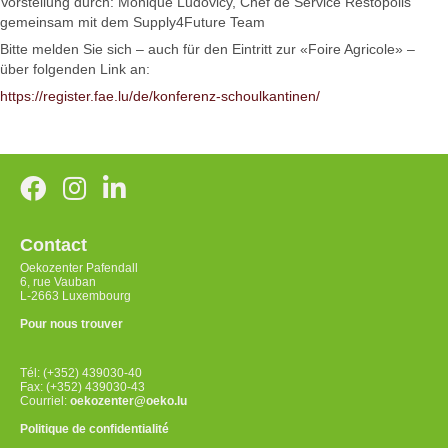
Vorstellung durch: Monique Ludovicy, Chef de Service Restopolis
gemeinsam mit dem Supply4Future Team
Bitte melden Sie sich – auch für den Eintritt zur «Foire Agricole» –
über folgenden Link an:
https://register.fae.lu/de/konferenz-schoulkantinen/
Contact
Oekozenter Pafendall
6, rue Vauban
L-2663 Luxembourg
Pour nous trouver
Tél: (+352) 439030-40
Fax: (+352) 439030-43
Courriel:
oekozenter@oeko.lu
Politique de confidentialité