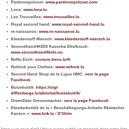
Pardonmycloset:
www.pardonmycloset.com
Lena:
www.lena.lu
Les Trouvailles:
www.trouvailles.lu
Royal second hand:
www.royal-second-hand.lu
re-naissance:
www.re-naissance.lu
Kleederstuff Miersch:
www.kleederstuff-miersch.lu
Secondhand4KIDS Kasecha Ettelbruck:
www.secondhand4kids.eu
BeNu Esch:
couture.benu.lu/fr
Rethink your Clothes:
www.rethink.lu
Second Hand Shop de la Ligue HMC:
vers la page
Facebook
Butzebuttik
:
https://cigl-
differdange.lu/aktivitat/butzebuttik/
GreenDate Grevenmacher:
vers la page Facebook
Kleederbutték de la « Beschäftegungs-Initiativ Réimecher
Kanton »:
www.birk.lu
/
D’Vitrin