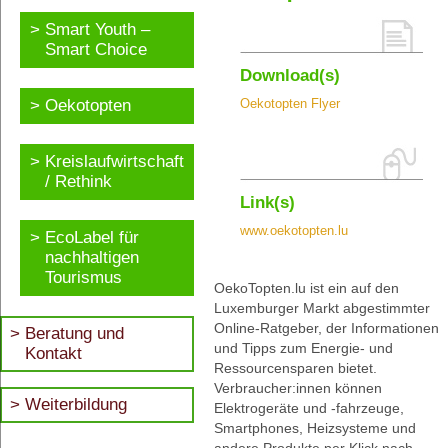
Smart Youth –
Smart Choice
Download(s)
Oekotopten
Oekotopten Flyer
Kreislaufwirtschaft
/ Rethink
Link(s)
www.oekotopten.lu
EcoLabel für
nachhaltigen
Tourismus
OekoTopten.lu ist ein auf den
Luxemburger Markt abgestimmter
Online-Ratgeber, der Informationen
Beratung und
und Tipps zum Energie- und
Kontakt
Ressourcensparen bietet.
Verbraucher:innen können
Weiterbildung
Elektrogeräte und -fahrzeuge,
Smartphones, Heizsysteme und
andere Produkte per Klick nach