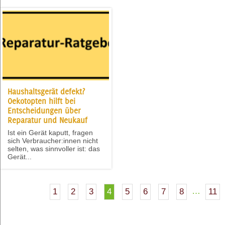
Haushaltsgerät defekt?
Oekotopten hilft bei
Entscheidungen über
Reparatur und Neukauf
Ist ein Gerät kaputt, fragen
sich Verbraucher:innen nicht
selten, was sinnvoller ist: das
Gerät...
…
1
2
3
4
5
6
7
8
11