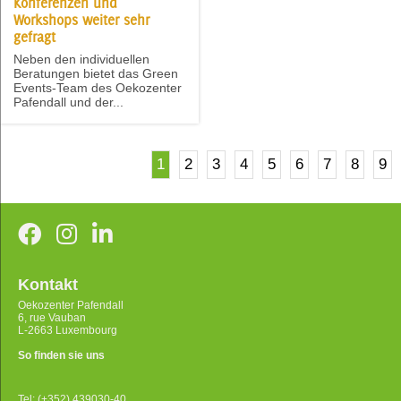
Konferenzen und
Workshops weiter sehr
gefragt
Neben den individuellen
Beratungen bietet das Green
Events-Team des Oekozenter
Pafendall und der...
1
2
3
4
5
6
7
8
9
Kontakt
Oekozenter Pafendall
6, rue Vauban
L-2663 Luxembourg
So finden sie uns
Tel: (+352) 439030-40