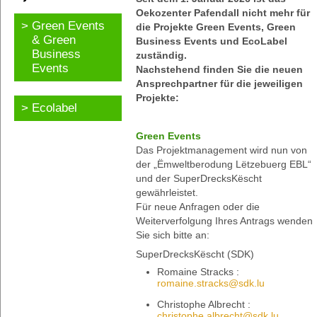
Oekozenter Pafendall nicht mehr für
Green Events
die Projekte Green Events, Green
& Green
Business Events und EcoLabel
Business
zuständig.
Events
Nachstehend finden Sie die neuen
Ansprechpartner für die jeweiligen
Projekte:
Ecolabel
Green Events
Das Projektmanagement wird nun von
der „Ëmweltberodung Lëtzebuerg EBL“
und der SuperDrecksKëscht
gewährleistet.
Für neue Anfragen oder die
Weiterverfolgung Ihres Antrags wenden
Sie sich bitte an:
SuperDrecksKëscht (SDK)
Romaine Stracks :
romaine.stracks@sdk.lu
Christophe Albrecht :
christophe.albrecht@sdk.lu