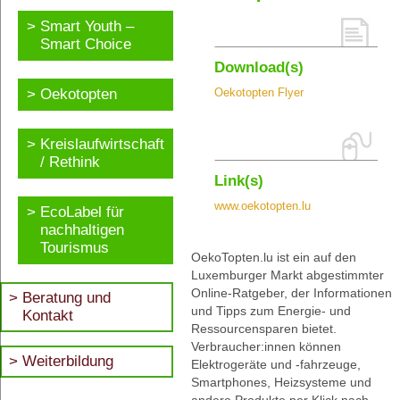
Smart Youth –
Smart Choice
Download(s)
Oekotopten
Oekotopten Flyer
Kreislaufwirtschaft
/ Rethink
Link(s)
www.oekotopten.lu
EcoLabel für
nachhaltigen
Tourismus
OekoTopten.lu ist ein auf den
Luxemburger Markt abgestimmter
Online-Ratgeber, der Informationen
Beratung und
und Tipps zum Energie- und
Kontakt
Ressourcensparen bietet.
Verbraucher:innen können
Weiterbildung
Elektrogeräte und -fahrzeuge,
Smartphones, Heizsysteme und
andere Produkte per Klick nach