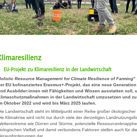
Klimaresilienz
EU-Projekt zu Klimaresilienz in der Landwirtschaft
olistic Resource Management for Climate Resilience of Farming
“
er EU kofinanziertes Erasmus+-Projekt, das eine neue Generation
nd Ausbilder:innen mit Fähigkeiten und Wissen ausstatten soll
limaschutzmaßnahmen in der Landwirtschaft umzusetzen und zu u
m Oktober 2022 und wird bis März 2025 laufen.
ie Landwirtschaft steht im Mittelpunkt einer Reihe großer ökologische
ie Klimakrise wird nicht nur durch viele der derzeitigen Landnutzung
etterextreme wie Dürren und Stürme, potenzielle Ressourcenknapphei
iologischen Vielfalt und damit verbundene Faktoren stellen auch für die
erausforderungen dar.