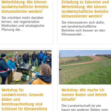
Weiterbildung: Wie können
Einladung zu Exkursion und
landwirtschaftliche Betriebe
Weiterbildung: Wie können
klimaresilienter werden?
landwirtschaftliche Betriebe
klimaresilienter werden?
Sie möchten mehr darüber
lernen, wie regenerative
Sie interessieren sich dafür,
Methoden und strategische
wie landwirtschaftliche
Planung die...
Betriebe sich besser an den
Klimawandel...
Workshop für
Workshop: Wie mache ich
Landwirt:innen: Gesunde
meinen Boden und Betrieb
Böden und
klimafit?
Betriebsaufstellung sind
Die Landwirtschaft ist wie
Schlüssel für Klimaresilienz
kaum ein anderer Sektor vom