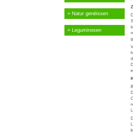
Z
Natur genéissen
D
S
l
Leguminosen
n
g
V
h
d
D
e
K
B
D
O
r
L
D
L
b