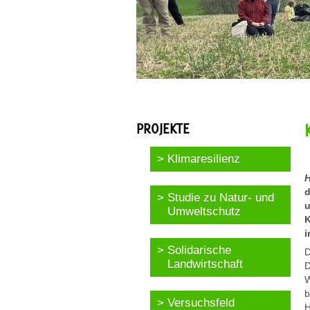
PROJEKTE
Klimaresilienz
H
d
Studie zu Natur- und
u
Umweltschutz
K
i
Solidarische
D
Landwirtschaft
D
W
b
Versuchsfeld
H