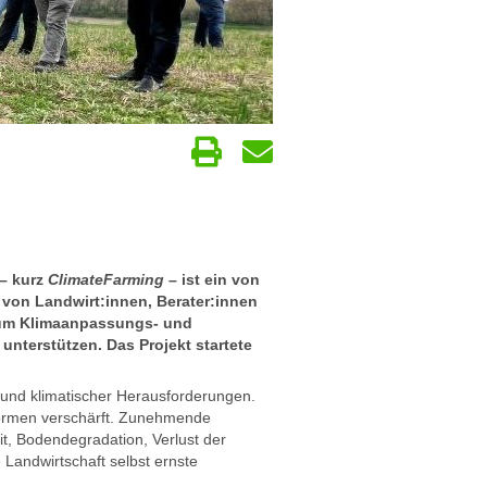
 – kurz
ClimateFarming
– ist ein von
 von Landwirt:innen, Berater:innen
, um Klimaanpassungs- und
nterstützen. Das Projekt startete
r und klimatischer Herausforderungen.
sformen verschärft. Zunehmende
t, Bodendegradation, Verlust der
 Landwirtschaft selbst ernste