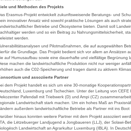
iele und Methoden des Projekts
as Erasmus-Projekt entwickelt zukunftsweisende Beratungs- und Schu
ein innovativer Ansatz wird sowohl praktische Lösungen als auch strate
andwirtschaftlicher Betriebe und Ökosysteme bieten. Damit soll Landwi
achhaltiger werden und so ein Beitrag zu Nahrungsmittelsicherheit, s
eleistet werden.
ulnerabilitätsanalysen und Pilotmaßnahmen, die auf ausgewählten Bet
ierfür die Grundlage. Das Projekt bedient sich vor allem an Ansätzen a
ie auf Humusaufbau sowie eine dauerhafte und vielfältige Begrünung la
iese machen die landwirtschaftliche Produktion nicht nur weniger anfäll
rhöhen auch die C02-Speicherung und tragen damit zu aktivem Klimasch
onsortium und assoziierte Partner
ei dem Projekt handelt es sich um eine 30-monatige Kooperationspartn
eutschland, Luxemburg und Tschechien. Unter der Leitung von CEFE In
ekozenter Pafendall mit Triebwerk (D) und Ampi (CZ) zusammenarbeiten
egionale Landwirtschaft stark machen. Um ein hohes Maß an Praxisnähe
ändern außerdem landwirtschaftliche Betriebe als Partner mit ins Boot
arüber hinaus konnten weitere Partner mit dem Projekt assoziiert wer
TA, die Lëtzebuerger Landjugend a Jongbaueren (LLJ), der Solawi-Betrie
iologësch Landwirtschaft an Agrarkultur Luxemburg (IBLA). In Deutsch