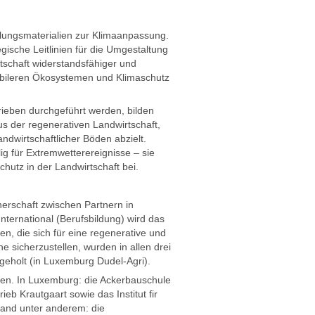
lungsmaterialien zur Klimaanpassung.
gische Leitlinien für die Umgestaltung
rtschaft widerstandsfähiger und
tabileren Ökosystemen und Klimaschutz
rieben durchgeführt werden, bilden
us der regenerativen Landwirtschaft,
ndwirtschaftlicher Böden abzielt.
ig für Extremwetterereignisse – sie
utz in der Landwirtschaft bei.
erschaft zwischen Partnern in
ternational (Berufsbildung) wird das
, die sich für eine regenerative und
 sicherzustellen, wurden in allen drei
 geholt (in Luxemburg Dudel-Agri).
den. In Luxemburg: die Ackerbauschule
b Krautgaart sowie das Institut fir
land unter anderem: die