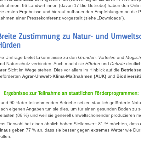
eilnahmen. 86 Landwirt:innen (davon 17 Bio-Betriebe) haben den Onlin
ie ersten Ergebnisse und hierauf aufbauenden Empfehlungen an die Po
ahmen einer Pressekonferenz vorgestellt (siehe „Downloads“).
Breite Zustimmung zu Natur- und Umweltsch
Hürden
ie Umfrage bietet Erkenntnisse zu den
Gründen, Vorteilen
und
Möglich
nd Naturschutz verbinden. Auch macht sie
Hürden
und
Defizite
deutlic
hrer Sicht im Wege stehen. Dies vor allem im Hinblick auf die
Betriebs
eförderten
Agrar-Umwelt-Klima-Maßnahmen (AUK)
und
Biodiversi
Ergebnisse zur Teilnahme an staatlichen Förderprogrammen: 
und 90 % der teilnehmenden Betriebe setzen staatlich geförderte N
ach eigenen Angaben tun sie dies, um für einen gesunden Boden zu 
elasten (86 %) und weil sie generell umweltschonender produzieren m
as Tierwohl hat einen ähnlich hohen Stellenwert: 81 % möchten, dass 
inaus geben 77 % an, dass sie besser gegen extremes Wetter wie Dü
ollen.