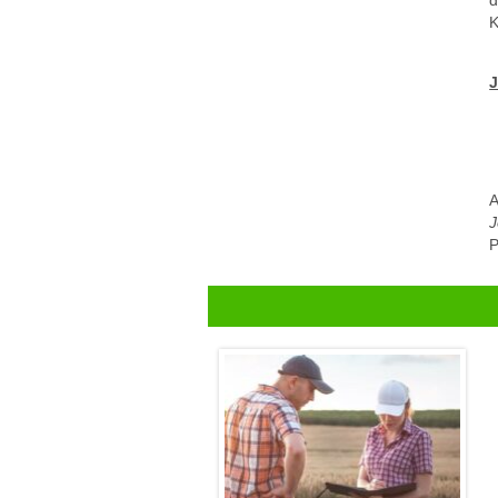
K
J
A
J
P