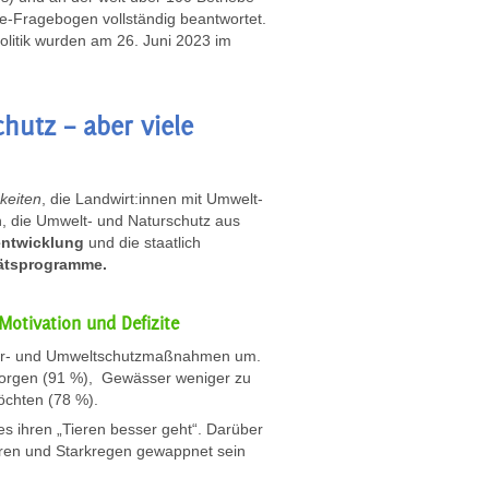
e-Fragebogen vollständig beantwortet.
litik wurden am 26. Juni 2023 im
utz – aber viele
keiten
, die Landwirt:innen mit Umwelt-
h, die Umwelt- und Naturschutz aus
entwicklung
und die staatlich
tätsprogramme.
Motivation und Defizite
atur- und Umweltschutzmaßnahmen um.
sorgen (91 %), Gewässer weniger zu
öchten (78 %).
es ihren „Tieren besser geht“. Darüber
rren und Starkregen gewappnet sein