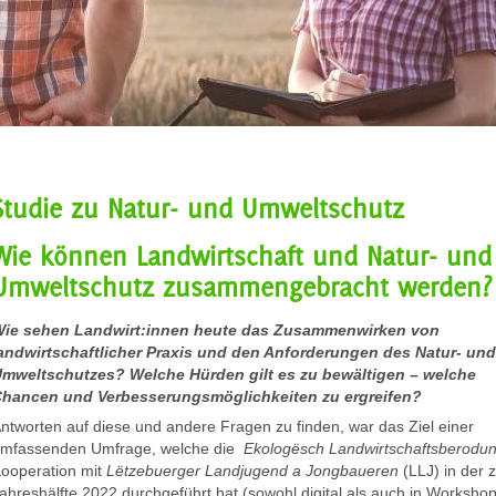
Studie zu Natur- und Umweltschutz
Wie können Landwirtschaft und Natur- und
Umweltschutz zusammengebracht werden?
ie sehen Landwirt:innen heute das Zusammenwirken von
andwirtschaftlicher Praxis und den Anforderungen des Natur- un
mweltschutzes? Welche Hürden gilt es zu bewältigen – welche
hancen und Verbesserungsmöglichkeiten zu ergreifen?
ntworten auf diese und andere Fragen zu finden, war das Ziel einer
mfassenden Umfrage, welche die
Ekologësch Landwirtschaftsberodu
ooperation mit
Lëtzebuerger Landjugend a Jongbaueren
(LLJ) in der 
ahreshälfte 2022 durchgeführt hat (sowohl digital als auch in Worksho