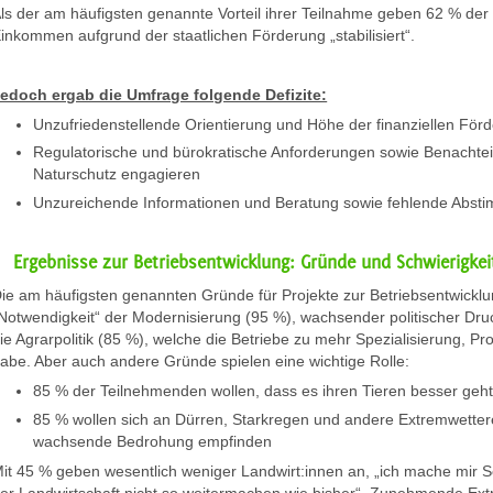
ls der am häufigsten genannte Vorteil ihrer Teilnahme geben 62 % der 
inkommen aufgrund der staatlichen Förderung „stabilisiert“.
edoch ergab die Umfrage folgende Defizite:
Unzufriedenstellende Orientierung und Höhe der finanziellen För
Regulatorische und bürokratische Anforderungen sowie Benachteili
Naturschutz engagieren
Unzureichende Informationen und Beratung sowie fehlende Abst
Ergebnisse zur Betriebsentwicklung: Gründe und Schwierigkei
ie am häufigsten genannten Gründe für Projekte zur Betriebsentwickl
Notwendigkeit“ der Modernisierung (95 %), wachsender politischer Dru
ie Agrarpolitik (85 %), welche die Betriebe zu mehr Spezialisierung, Pro
abe. Aber auch andere Gründe spielen eine wichtige Rolle:
85 % der Teilnehmenden wollen, dass es ihren Tieren besser geh
85 % wollen sich an Dürren, Starkregen und andere Extremwettere
wachsende Bedrohung empfinden
it 45 % geben wesentlich weniger Landwirt:innen an, „ich mache mir 
er Landwirtschaft nicht so weitermachen wie bisher“. Zunehmende Ex