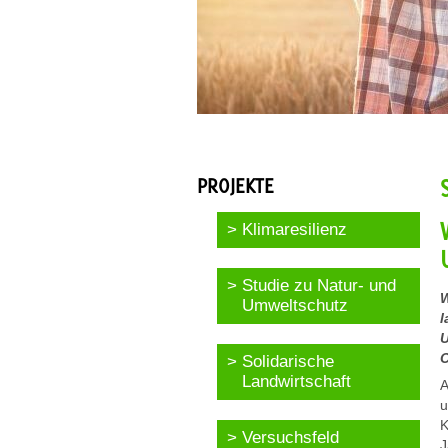
PROJEKTE
Klimaresilienz
Studie zu Natur- und
W
Umweltschutz
l
U
C
Solidarische
Landwirtschaft
A
u
K
Versuchsfeld
J