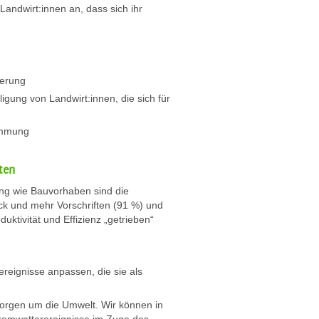
Landwirt:innen an, dass sich ihr
derung
gung von Landwirt:innen, die sich für
immung
ten
ung wie Bauvorhaben sind die
ck und mehr Vorschriften (91 %) und
duktivität und Effizienz „getrieben“
t
reignisse anpassen, die sie als
Sorgen um die Umwelt. Wir können in
tremwetterereignisse im Zuge des