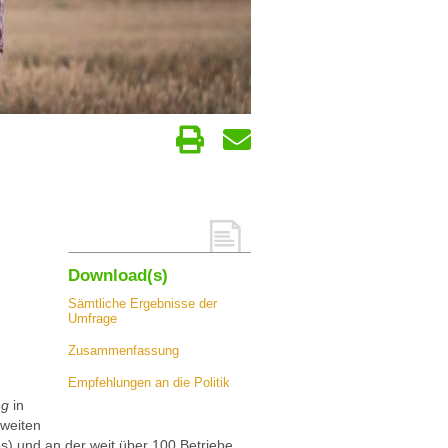
Download(s)
Sämtliche Ergebnisse der
d
Umfrage
Zusammenfassung
Empfehlungen an die Politik
ng
in
zweiten
ps) und an der weit über 100 Betriebe