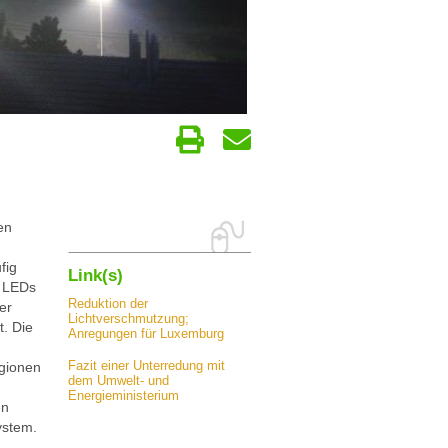
en
n
fig
Link(s)
t LEDs
Reduktion der
er
Lichtverschmutzung;
t. Die
Anregungen für Luxemburg
Fazit einer Unterredung mit
gionen
dem Umwelt- und
Energieministerium
en
ystem.