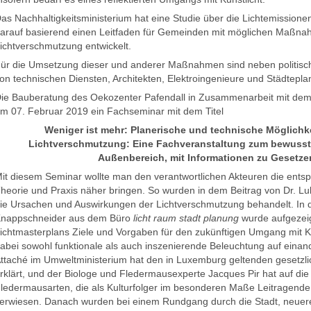
as Nachhaltigkeitsministerium hat eine Studie über die Lichtemissione
arauf basierend einen Leitfaden für Gemeinden mit möglichen Maßna
ichtverschmutzung entwickelt.
ür die Umsetzung dieser und anderer Maßnahmen sind neben politische
on technischen Diensten, Architekten, Elektroingenieure und Städteplan
ie Bauberatung des Oekozenter Pafendall in Zusammenarbeit mit dem
m 07. Februar 2019 ein Fachseminar mit dem Titel
Weniger ist mehr: Planerische und technische Möglichk
Lichtverschmutzung: Eine Fachveranstaltung zum bewusst
Außenbereich, mit Informationen zu Gesetz
it diesem Seminar wollte man den verantwortlichen Akteuren die ents
heorie und Praxis näher bringen. So wurden in dem Beitrag von Dr. L
ie Ursachen und Auswirkungen der Lichtverschmutzung behandelt. In d
nappschneider aus dem Büro
licht raum stadt planung
wurde aufgezeig
ichtmasterplans Ziele und Vorgaben für den zukünftigen Umgang mit K
abei sowohl funktionale als auch inszenierende Beleuchtung auf ein
ttaché im Umweltministerium hat den in Luxemburg geltenden gesetz
rklärt, und der Biologe und Fledermausexperte Jacques Pir hat auf di
ledermausarten, die als Kulturfolger im besonderen Maße Leitragende
erwiesen. Danach wurden bei einem Rundgang durch die Stadt, neuer