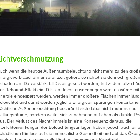
Lichtverschmutzung
uch wenn die heutige Außenraumbeleuchtung nicht mehr zu den groß
nergieverbrauchern unserer Zeit gehört, so richtet sie dennoch große
chaden an. Da verstärkt LED’s eingesetzt werden, tritt zudem allzu häu
er Rebound-Effekt ein. D.h. da davon ausgegangen wird, es würde mi
nergie eingespart werden, werden immer größere Flächen immer läng
eleuchtet und damit werden jegliche Energieeinsparungen konterkarier
ächtliche Außenbeleuchtung beschränkt sich dabei nicht mehr nur auf
allungsräume, sondern weitet sich zunehmend auf ehemals dunkle Re
us. Der Verlust des Nachthimmels ist eine Konsequenz daraus, die
törlichteinwirkungen der Beleuchtungsanlagen haben jedoch auch ein
chädlichen Einfluss auf die menschliche Gesundheit und auf das Ökos
nsofern bedarf es eines reflektierten Umgangs mit Kunstlicht.