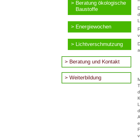
Beratung ökologische
D
Baustoffe
d
L
Energiewochen
F
v
Lichtverschmutzung
D
a
Beratung und Kontakt
Weiterbildung
M
T
d
K
L
d
A
e
F
v