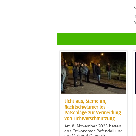
L
M
I
M
Licht aus, Sterne an,
Nachtschwärmer los –
Ratschläge zur Vermeidung
von Lichtverschmutzung
Am 8. November 2023 hatten
das Oekozenter Pafendall und
der Verband Camprilux