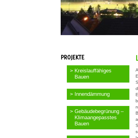
PROJEKTE
A
Kreislauffähiges
E
Bauen
S
d
Innendämmung
E
b
n
Gebäudebegrünung –
B
Klimaangepasstes
a
Bauen
S
s
I