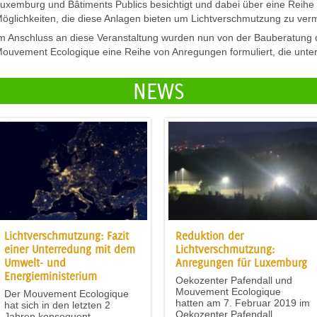
uxemburg und Bâtiments Publics besichtigt und dabei über eine Reihe
öglichkeiten, die diese Anlagen bieten um Lichtverschmutzung zu verm
m Anschluss an diese Veranstaltung wurden nun von der Bauberatung 
ouvement Ecologique eine Reihe von Anregungen formuliert, die unt
NEWS
Lichtverschmutzung: Fazit
Reduktion der
einer Unterredung mit dem
Lichtverschmutzung:
Umwelt- und
Anregungen für Luxemburg
Energieministerium
Oekozenter Pafendall und
Mouvement Ecologique
Der Mouvement Ecologique
hatten am 7. Februar 2019 im
hat sich in den letzten 2
Oekozenter Pafendall...
Jahren konsequent,