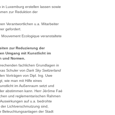
n in Luxemburg erstellen lassen sowie
hmen zur Reduktion der
n Verantwortlichen u.a. Mitarbeiter
er gefordert.
 Mouvement Ecologique veranstaltete
eiten zur Reduzierung der
en Umgang mit Kunstlicht im
en und Normen.
prechenden fachlichen Grundlagen in
ukas Schuler von
Dark Sky Switzerland
en Vorträgen von Dipl. Ing. Uwe
t, wie man mit Hilfe eines
unstlicht im Außenraum setzt und
ander abstimmen kann. Herr Jérôme Faé
lichen und reglementarischen Rahmen
e Auswirkungen auf u.a. bedrohte
 der Lichtverschmutzung sind,
e Beleuchtungsanlagen der Stadt