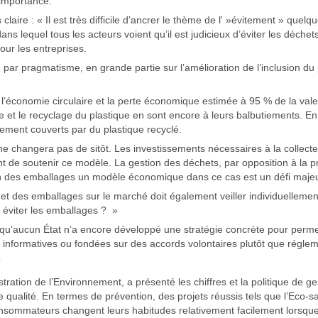
importance.
laire : « Il est très difficile d’ancrer le thème de l' »évitement » quelq
 lequel tous les acteurs voient qu’il est judicieux d’éviter les déchets :
our les entreprises.
par pragmatisme, en grande partie sur l’amélioration de l’inclusion du 
économie circulaire et la perte économique estimée à 95 % de la valeu
ire et le recyclage du plastique en sont encore à leurs balbutiements. E
ement couverts par du plastique recyclé.
e changera pas de sitôt. Les investissements nécessaires à la collecte, 
t de soutenir ce modèle. La gestion des déchets, par opposition à la pr
on des emballages un modèle économique dans ce cas est un défi majeu
t des emballages sur le marché doit également veiller individuellement à
 éviter les emballages ? »
e qu’aucun État n’a encore développé une stratégie concrète pour perme
e informatives ou fondées sur des accords volontaires plutôt que réglem
?
stration de l’Environnement, a présenté les chiffres et la politique de
e qualité. En termes de prévention, des projets réussis tels que l’Eco-
ommateurs changent leurs habitudes relativement facilement lorsque l’al