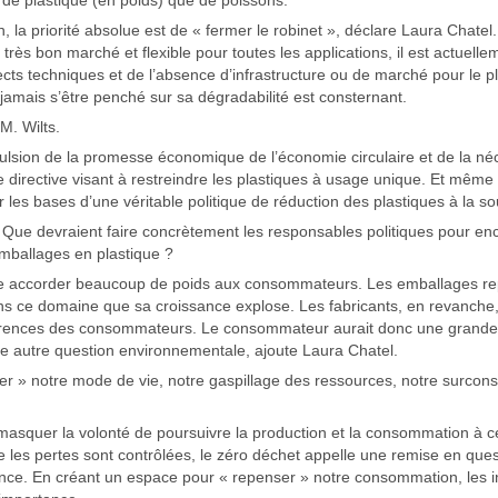
, la priorité absolue est de « fermer le robinet », déclare Laura Chate
 très bon marché et flexible pour toutes les applications, il est actuelle
spects techniques et de l’absence d’infrastructure ou de marché pour le p
jamais s’être penché sur sa dégradabilité est consternant.
. Wilts.
ulsion de la promesse économique de l’économie circulaire et de la néce
rective visant à restreindre les plastiques à usage unique. Et même si
 les bases d’une véritable politique de réduction des plastiques à la so
e. Que devraient faire concrètement les responsables politiques pour e
emballages en plastique ?
le accorder beaucoup de poids aux consommateurs. Les emballages re
ns ce domaine que sa croissance explose. Les fabricants, en revanche, 
éférences des consommateurs. Le consommateur aurait donc une grande 
e autre question environnementale, ajoute Laura Chatel.
er » notre mode de vie, notre gaspillage des ressources, notre surcons
 masquer la volonté de poursuivre la production et la consommation à c
que les pertes sont contrôlées, le zéro déchet appelle une remise en q
nce. En créant un espace pour « repenser » notre consommation, les in