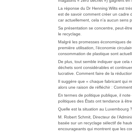
magasins « zéro déchet ») gagnent en 
La réponse du Dr Henning Wilts est très c
est de savoir comment créer un cadre dans
car actuellement, cela n’a aucun sens p
Sa présentation se concentre, peut-être 
le recyclage.
Malgré les promesses économiques de l’
première utilisation, l’économie circula
consommation de plastique sont actuell
De plus, tout semble indiquer que cela n
déchets sont considérables et continuen
lucrative. Comment faire de la réducti
Il suggère que « chaque fabricant qui me
alors une raison de réfléchir : Comment
En termes de politique publique, il not
politiques des États ont tendance à êtr
Quelle est la situation au Luxembourg 
M. Robert Schmit, Directeur de l’Admini
basée sur un recyclage sélectif de haut
encourageants qui montrent que les cons