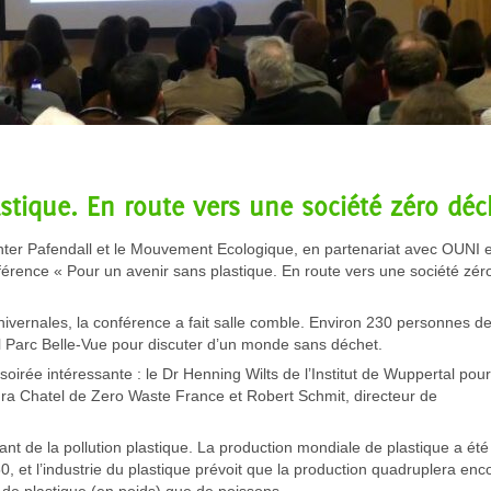
stique. En route vers une société zéro déc
nter Pafendall et le Mouvement Ecologique, en partenariat avec OUNI e
érence « Pour un avenir sans plastique. En route vers une société zér
ivernales, la conférence a fait salle comble. Environ 230 personnes d
el Parc Belle-Vue pour discuter d’un monde sans déchet.
soirée intéressante : le Dr Henning Wilts de l’Institut de Wuppertal pour
aura Chatel de Zero Waste France et Robert Schmit, directeur de
ant de la pollution plastique. La production mondiale de plastique a été
, et l’industrie du plastique prévoit que la production quadruplera enco
s de plastique (en poids) que de poissons.