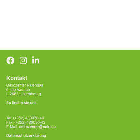
Kontakt
Oekozenter Pafendall
6, rue Vauban
L-2663 Luxembourg
So finden sie uns
Tel: (+352) 439030-40
Fax: (+352) 439030-43
E-Mail:
oekozenter@oeko.lu
Datenschutzerklärung