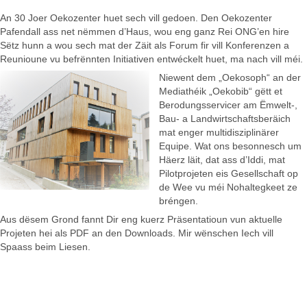
An 30 Joer Oekozenter huet sech vill gedoen. Den Oekozenter
Pafendall ass net nëmmen d’Haus, wou eng ganz Rei ONG’en hire
Sëtz hunn a wou sech mat der Zäit als Forum fir vill Konferenzen a
Reunioune vu befrënnten Initiativen entwéckelt huet, ma nach vill méi.
Niewent dem „Oekosoph“ an der
Mediathéik „Oekobib“ gëtt et
Berodungsservicer am Ëmwelt-,
Bau- a Landwirtschaftsberäich
mat enger multidisziplinärer
Equipe. Wat ons besonnesch um
Häerz läit, dat ass d’Iddi, mat
Pilotprojeten eis Gesellschaft op
de Wee vu méi Nohaltegkeet ze
bréngen.
Aus dësem Grond fannt Dir eng kuerz Präsentatioun vun aktuelle
Projeten hei als PDF an den Downloads. Mir wënschen Iech vill
Spaass beim Liesen.