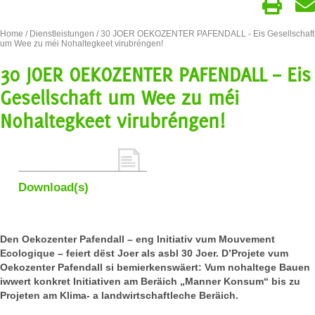
Home
/
Dienstleistungen
/ 30 JOER OEKOZENTER PAFENDALL - Eis Gesellschaft
um Wee zu méi Nohaltegkeet virubréngen!
30 JOER OEKOZENTER PAFENDALL – Eis
Gesellschaft um Wee zu méi
Nohaltegkeet virubréngen!
Download(s)
Den Oekozenter Pafendall – eng Initiativ vum Mouvement
Ecologique – feiert dëst Joer als asbl 30 Joer. D’Projete vum
Oekozenter Pafendall si bemierkenswäert: Vum nohaltege Bauen
iwwert konkret Initiativen am Beräich „Manner Konsum“ bis zu
Projeten am Klima- a landwirtschaftleche Beräich.