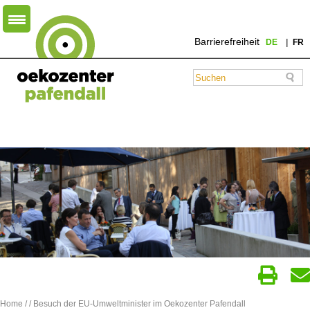
Barrierefreiheit
DE
FR
Home
/
/ Besuch der EU-Umweltminister im Oekozenter Pafendall