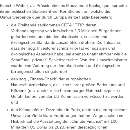
Blanche Weber, als Präsidentin des Mouvement Ecologique, sprach in
ihrem politischen Statement vier Kernthemen an, welche die
Umweltverbände quer durch Europa derzeit aktiv bearbeiten:
die Freihandelsabkommen CETA / TTIP, deren
Verhandlungsstop von inzwischen 2,3 Millionen BürgerInnen
gefordert wird und die demokratischen, sozialen und
ökologischen Standards auszuhöhlen drohen. Die Tatsache,
dass der sog. Investorenschutz Priorität vor sozialen und
ökologischen Aspekten habe, sei ebenso unannehmbar wie die
Schaffung „privater“ Schiedsgerichte. Von den Umweltministern
wurde eine Wahrung der demokratischen und ökologischen
Errungenschaften eingefordert.
den sog. „Fitness-Check“ der europäischen
Naturschutzdirektiven, die – trotz ihrer großen Bedeutung und
Effizienz (u.a. auch für die Luxemburger Naturschutzpolitik)
Gefahr laufen, von der EU-Kommission verwässert zu werden
und
den Klimagipfel im Dezember in Paris, an den die europäischen
Umweltverbände klare Forderungen haben: Wege suchen im
Hinblick auf die Ausstattung der „Climate Finance“ mit 100
Milliarden US Dollar bis 2020, einen diesbezüglichen