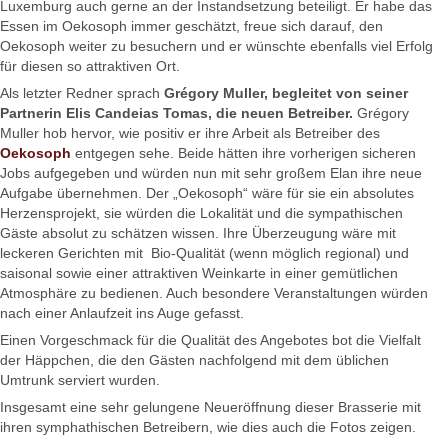
Luxemburg auch gerne an der Instandsetzung beteiligt. Er habe das
Essen im Oekosoph immer geschätzt, freue sich darauf, den
Oekosoph weiter zu besuchern und er wünschte ebenfalls viel Erfolg
für diesen so attraktiven Ort.
Als letzter Redner sprach
Grégory Muller, begleitet von seiner
Partnerin Elis
Candeias Tomas
, die neuen Betreiber.
Grégory
Muller hob hervor, wie positiv er ihre Arbeit als Betreiber des
Oekosoph
entgegen sehe. Beide hätten ihre vorherigen sicheren
Jobs aufgegeben und würden nun mit sehr großem Elan ihre neue
Aufgabe übernehmen. Der „Oekosoph“ wäre für sie ein absolutes
Herzensprojekt, sie würden die Lokalität und die sympathischen
Gäste absolut zu schätzen wissen. Ihre Überzeugung wäre mit
leckeren Gerichten mit Bio-Qualität (wenn möglich regional) und
saisonal sowie einer attraktiven Weinkarte in einer gemütlichen
Atmosphäre zu bedienen. Auch besondere Veranstaltungen würden
nach einer Anlaufzeit ins Auge gefasst.
Einen Vorgeschmack für die Qualität des Angebotes bot die Vielfalt
der Häppchen, die den Gästen nachfolgend mit dem üblichen
Umtrunk serviert wurden.
Insgesamt eine sehr gelungene Neueröffnung dieser Brasserie mit
ihren symphathischen Betreibern, wie dies auch die Fotos zeigen.