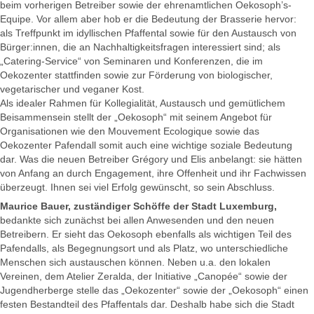
beim vorherigen Betreiber sowie der ehrenamtlichen Oekosoph’s-
Equipe. Vor allem aber hob er die Bedeutung der Brasserie hervor:
als Treffpunkt im idyllischen Pfaffental sowie für den Austausch von
Bürger:innen, die an Nachhaltigkeitsfragen interessiert sind; als
„Catering-Service“ von Seminaren und Konferenzen, die im
Oekozenter stattfinden sowie zur Förderung von biologischer,
vegetarischer und veganer Kost.
Als idealer Rahmen für Kollegialität, Austausch und gemütlichem
Beisammensein stellt der „Oekosoph“ mit seinem Angebot für
Organisationen wie den Mouvement Ecologique sowie das
Oekozenter Pafendall somit auch eine wichtige soziale Bedeutung
dar. Was die neuen Betreiber Grégory und Elis anbelangt: sie hätten
von Anfang an durch Engagement, ihre Offenheit und ihr Fachwissen
überzeugt. Ihnen sei viel Erfolg gewünscht, so sein Abschluss.
Maurice Bauer, zuständiger Schöffe der Stadt Luxemburg,
bedankte sich zunächst bei allen Anwesenden und den neuen
Betreibern. Er sieht das Oekosoph ebenfalls als wichtigen Teil des
Pafendalls, als Begegnungsort und als Platz, wo unterschiedliche
Menschen sich austauschen können. Neben u.a. den lokalen
Vereinen, dem Atelier Zeralda, der Initiative „Canopée“ sowie der
Jugendherberge stelle das „Oekozenter“ sowie der „Oekosoph“ einen
festen Bestandteil des Pfaffentals dar. Deshalb habe sich die Stadt