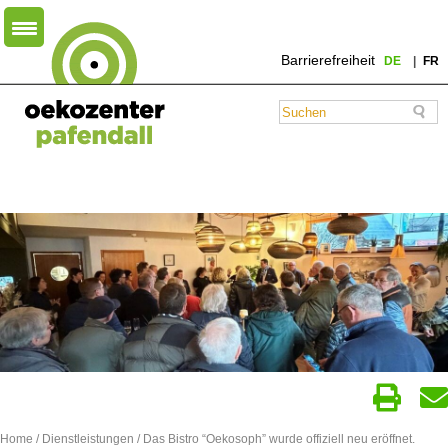
Barrierefreiheit
DE
FR
Home
/
Dienstleistungen
/ Das Bistro “Oekosoph” wurde offiziell neu eröffnet.