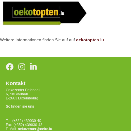
Weitere Informationen finden Sie auf auf
oekotopten.lu
Kontakt
Oekozenter Pafendall
6, rue Vauban
L-2663 Luxembourg
So finden sie uns
Tel: (+352) 439030-40
Fax: (+352) 439030-43
E-Mail:
oekozenter@oeko.lu