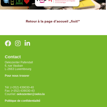
Retour à la page d’accueil „fix
it!
“
Contact
Oekozenter Pafendall
6, rue Vauban
L-2663 Luxembourg
Pour nous trouver
Tél: (+352) 439030-40
Fax: (+352) 439030-43
Courriel:
oekozenter@oeko.lu
Politique de confidentialité