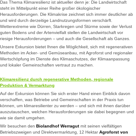
Das Thema Klimaresilienz ist aktueller denn je: Die Landwirtschaft
steht im Mittelpunkt einer Reihe großer ökologischer
Herausforderungen. Die Klimakrise zeichnet sich immer deutlicher ab
und wird durch derzeitige Landnutzungsformen verschärft.
Wetterextreme wie Dürren, Starkregen und Stürme sowie der Verlust
guten Bodens und der Artenvielfalt stellen die Landwirtschaft vor
riesige Herausforderungen – und auch die Gesellschaft als Ganzes.
Unsere Exkursion bietet Ihnen die Möglichkeit, sich mit regenerativen
Methoden im Acker- und Gemüseanbau, mit Agroforst und regionaler
Wertschöpfung im Dienste des Klimaschutzes, der Klimaanpassung
und lokaler Gemeinschaften vertraut zu machen.
Klimaresilienz durch regenerative Methoden, regionale
Produktion & Vermarktung
Auf der Exkursion können Sie sich erster Hand einen Einblick davon
verschaffen, was Betriebe und Gemeinschaften in der Praxis tun
können, um klimaresilienter zu werden – und sich mit ihnen darüber
auszutauschen, welchen Herausforderungen sie dabei begegnen und
wie sie damit umgehen.
Wir besuchen den
Biolandhof Werragut
mit seinen vielfältigen
Betriebszweigen und Direktvermarktung, 12 Hektar
Agroforst von