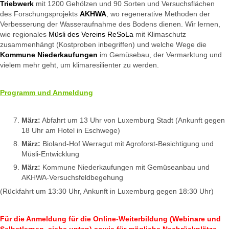
Triebwerk
mit 1200 Gehölzen und 90 Sorten und Versuchsflächen
des Forschungsprojekts
AKHW
A
, wo regenerative Methoden der
Verbesserung der Wasseraufnahme des Bodens dienen. Wir lernen,
wie regionales
Müsli des Vereins ReSoLa
mit Klimaschutz
zusammenhängt (Kostproben inbegriffen) und welche Wege die
Kommune Niederkaufungen
im Gemüsebau, der Vermarktung und
vielem mehr geht, um klimaresilienter zu werden.
Programm und Anmeldung
März:
Abfahrt um 13 Uhr von Luxemburg Stadt (Ankunft gegen
18 Uhr am Hotel in Eschwege)
März:
Bioland-Hof Werragut mit Agroforst-Besichtigung und
Müsli-Entwicklung
März:
Kommune Niederkaufungen mit Gemüseanbau und
AKHWA-Versuchsfeldbegehung
(Rückfahrt um 13:30 Uhr, Ankunft in Luxemburg gegen 18:30 Uhr)
Für die Anmeldung für die Online-Weiterbildung (Webinare und
Selbstlernen, siehe unten) sowie für mögliche Nachrückplätze