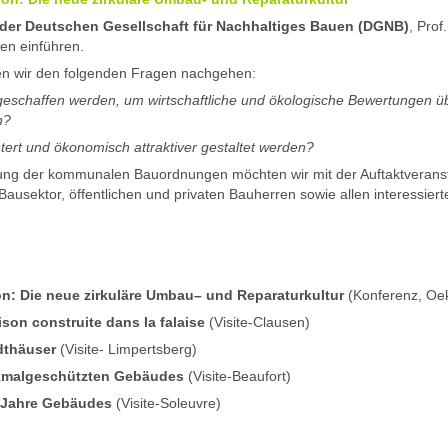
 der Deutschen Gesellschaft für Nachhaltiges Bauen (DGNB)
, Prof
en einführen.
n wir den folgenden Fragen nachgehen:
chaffen werden, um wirtschaftliche und ökologische Bewertungen ü
n?
ert und ökonomisch attraktiver gestaltet werden?
ichung der kommunalen Bauordnungen möchten wir mit der Auftaktverans
usektor, öffentlichen und privaten Bauherren sowie allen interessier
on: Die neue zirkuläre Umbau– und Reparaturkultur
(Konferenz, Oek
son construite dans la falaise
(Visite-Clausen)
dthäuser
(Visite- Limpertsberg)
kmalgeschützten Gebäudes
(Visite-Beaufort)
r Jahre Gebäudes
(Visite-Soleuvre)