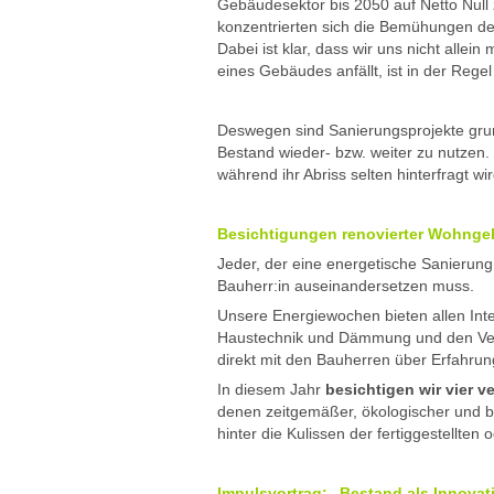
Gebäudesektor bis 2050 auf Netto Null
konzentrierten sich die Bemühungen de
Dabei ist klar, dass wir uns nicht allei
eines Gebäudes anfällt, ist in der Regel
Deswegen sind Sanierungsprojekte grunds
Bestand wieder- bzw. weiter zu nutzen. 
während ihr Abriss selten hinterfragt w
Besichtigungen renovierter Wohng
Jeder, der eine energetische Sanierung
Bauherr:in auseinandersetzen muss.
Unsere Energiewochen bieten allen Inte
Haustechnik und Dämmung und den Verb
direkt mit den Bauherren über Erfahru
In diesem Jahr
besichtigen wir vier
denen zeitgemäßer, ökologischer und 
hinter die Kulissen der fertiggestellt
Impulsvortrag: „Bestand als Innovat