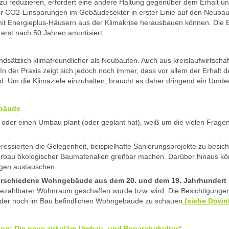
 zu reduzieren, erfordert eine andere Haltung gegenüber dem Erhalt u
r CO2-Einsparungen im Gebäudesektor in erster Linie auf den Neubau 
n mit Energieplus-Häusern aus der Klimakrise herausbauen können. Die Ene
 erst nach 50 Jahren amortisiert.
ätzlich klimafreundlicher als Neubauten. Auch aus kreislaufwirtschaftl
In der Praxis zeigt sich jedoch noch immer, dass vor allem der Erhalt d
ird. Um die Klimaziele einzuhalten, braucht es daher dringend ein Umd
ebäude
 oder einen Umbau plant (oder geplant hat), weiß um die vielen Frage
ressierten die Gelegenheit, beispielhafte Sanierungsprojekte zu besich
au ökologischer Baumaterialien greifbar machen. Darüber hinaus kön
ngen austauschen.
 verschiedene Wohngebäude aus dem 20. und dem 19. Jahrhundert
bezahlbarer Wohnraum geschaffen wurde bzw. wird. Die Besichtigunge
en oder noch im Bau befindlichen Wohngebäude zu schauen
(siehe Downl
ion: Die neue zirkuläre Umbau- und Reparaturkultur“