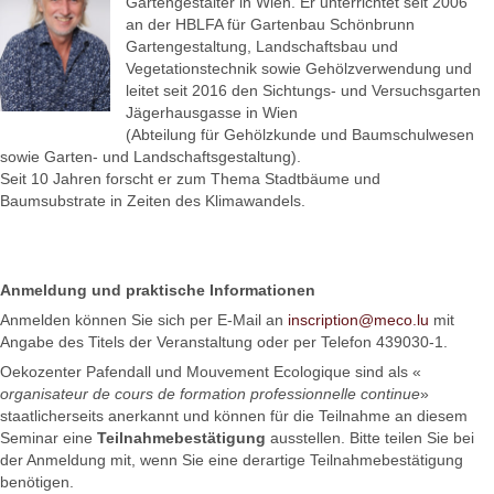
Gartengestalter in Wien. Er unterrichtet seit 2006
an der HBLFA für Gartenbau Schönbrunn
Gartengestaltung, Landschaftsbau und
Vegetationstechnik sowie Gehölzverwendung und
leitet seit 2016 den Sichtungs‐ und Versuchsgarten
Jägerhausgasse in Wien
(Abteilung für Gehölzkunde und Baumschulwesen
sowie Garten‐ und Landschaftsgestaltung).
Seit 10 Jahren forscht er zum Thema Stadtbäume und
Baumsubstrate in Zeiten des Klimawandels.
Anmeldung und praktische Informationen
Anmelden können Sie sich per E-Mail an
inscription@meco.lu
mit
Angabe des Titels der Veranstaltung oder per Telefon 439030-1.
Oekozenter Pafendall und Mouvement Ecologique sind als «
organisateur de cours de formation professionnelle continue
»
staatlicherseits anerkannt und können für die Teilnahme an diesem
Seminar eine
Teilnahmebestätigung
ausstellen. Bitte teilen Sie bei
der Anmeldung mit, wenn Sie eine derartige Teilnahmebestätigung
benötigen.