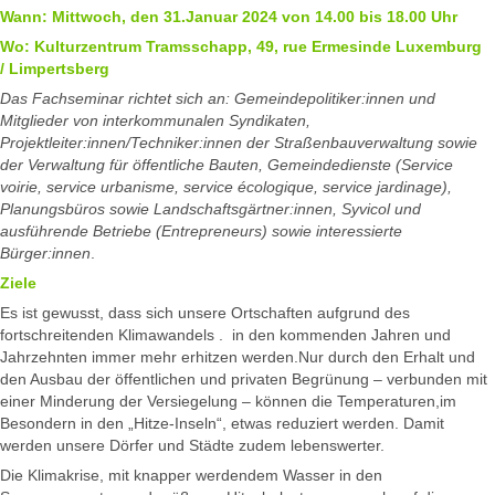
Wann: Mittwoch, den 31.Januar 2024 von 14.00 bis 18.00 Uhr
Wo: Kulturzentrum Tramsschapp, 49, rue Ermesinde Luxemburg
/ Limpertsberg
Das Fachseminar richtet sich an: Gemeindepolitiker:innen und
Mitglieder von interkommunalen Syndikaten,
Projektleiter:innen/Techniker:innen der Straßenbauverwaltung sowie
der Verwaltung für öffentliche Bauten, Gemeindedienste (Service
voirie, service urbanisme, service écologique, service jardinage),
Planungsbüros sowie Landschaftsgärtner:innen,
Syvicol und
ausführende Betriebe (Entrepreneurs) sowie interessierte
Bürger:innen
.
Ziele
Es ist gewusst, dass sich unsere Ortschaften aufgrund des
fortschreitenden Klimawandels . in den kommenden Jahren und
Jahrzehnten immer mehr erhitzen werden.Nur durch den Erhalt und
den Ausbau der öffentlichen und privaten Begrünung – verbunden mit
einer Minderung der Versiegelung – können die Temperaturen,im
Besondern in den „Hitze-Inseln“, etwas reduziert werden. Damit
werden unsere Dörfer und Städte zudem lebenswerter.
Die Klimakrise, mit knapper werdendem Wasser in den