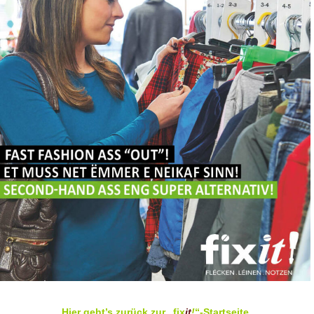
Hier geht’s zurück zur „fix
it
!
“-Startseit
e