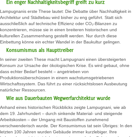
Ein enger Nachhaltigkeitsbegriff greift zu kurz
Lampugnanis erste These lautet: Die Debatte über Nachhaltigkeit in
Architektur und Städtebau wird bisher zu eng geführt. Statt sich
ausschließlich auf technische Effizienz oder CO₂-Bilanzen zu
konzentrieren, müsse sie in einen breiteren historischen und
kulturellen Zusammenhang gestellt werden. Nur durch diese
Einbettung könne ein echter Wandel in der Baukultur gelingen.
Konsumismus als Haupttreiber
In seiner zweiten These macht Lampugnani einen übersteigerten
Konsum zur Ursache der ökologischen Krise. Es wird gebaut, ohne
dass echter Bedarf besteht – angetrieben von
Produktionsüberschüssen in einem wachstumsgetriebenen
Wirtschaftssystem. Das führt zu einer rücksichtslosen Ausbeutung
natürlicher Ressourcen.
Wie aus Dauerbauten Wegwerfarchitektur wurde
Anhand eines historischen Rückblicks zeigte Lampugnani, wie ab
dem 19. Jahrhundert – durch sinkende Material- und steigende
Arbeitskosten – der Umgang mit Baustoffen zunehmend
verschwenderisch wurde. Der Konsumismus tat sein Übriges: In den
letzten 100 Jahren wurden Gebäude immer kurzlebiger. Ihre