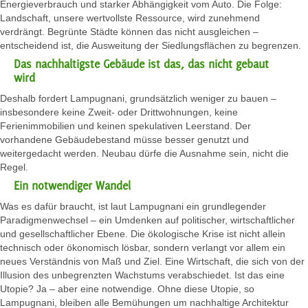
Energieverbrauch und starker Abhängigkeit vom Auto. Die Folge:
Landschaft, unsere wertvollste Ressource, wird zunehmend
verdrängt. Begrünte Städte können das nicht ausgleichen –
entscheidend ist, die Ausweitung der Siedlungsflächen zu begrenzen.
Das nachhaltigste Gebäude ist das, das nicht gebaut
wird
Deshalb fordert Lampugnani, grundsätzlich weniger zu bauen –
insbesondere keine Zweit- oder Drittwohnungen, keine
Ferienimmobilien und keinen spekulativen Leerstand. Der
vorhandene Gebäudebestand müsse besser genutzt und
weitergedacht werden. Neubau dürfe die Ausnahme sein, nicht die
Regel.
Ein
notwendiger Wandel
Was es dafür braucht, ist laut Lampugnani ein grundlegender
Paradigmenwechsel – ein Umdenken auf politischer, wirtschaftlicher
und gesellschaftlicher Ebene. Die ökologische Krise ist nicht allein
technisch oder ökonomisch lösbar, sondern verlangt vor allem ein
neues Verständnis von Maß und Ziel. Eine Wirtschaft, die sich von der
Illusion des unbegrenzten Wachstums verabschiedet. Ist das eine
Utopie? Ja – aber eine notwendige. Ohne diese Utopie, so
Lampugnani, bleiben alle Bemühungen um nachhaltige Architektur