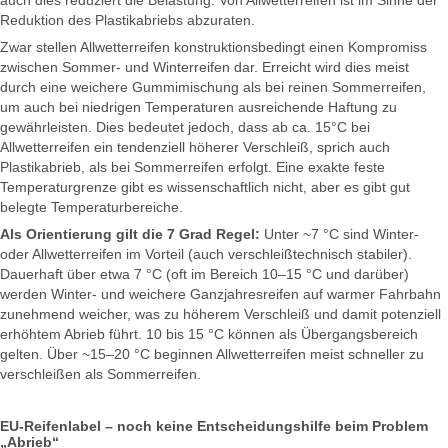
Reduktion des Plastikabriebs abzuraten.
Zwar stellen Allwetterreifen konstruktionsbedingt einen Kompromiss
zwischen Sommer- und Winterreifen dar. Erreicht wird dies meist
durch eine weichere Gummimischung als bei reinen Sommerreifen,
um auch bei niedrigen Temperaturen ausreichende Haftung zu
gewährleisten. Dies bedeutet jedoch, dass ab ca. 15°C bei
Allwetterreifen ein tendenziell höherer Verschleiß, sprich auch
Plastikabrieb, als bei Sommerreifen erfolgt. Eine exakte feste
Temperaturgrenze gibt es wissenschaftlich nicht, aber es gibt gut
belegte Temperaturbereiche.
Als Orientierung gilt die 7 Grad Regel:
Unter ~7 °C sind Winter-
oder Allwetterreifen im Vorteil (auch verschleißtechnisch stabiler).
Dauerhaft über etwa 7 °C (oft im Bereich 10–15 °C und darüber)
werden Winter- und weichere Ganzjahresreifen auf warmer Fahrbahn
zunehmend weicher, was zu höherem Verschleiß und damit potenziell
erhöhtem Abrieb führt. 10 bis 15 °C können als Übergangsbereich
gelten. Über ~15–20 °C beginnen Allwetterreifen meist schneller zu
verschleißen als Sommerreifen.
EU-Reifenlabel – noch keine Entscheidungshilfe beim Problem
„Abrieb“