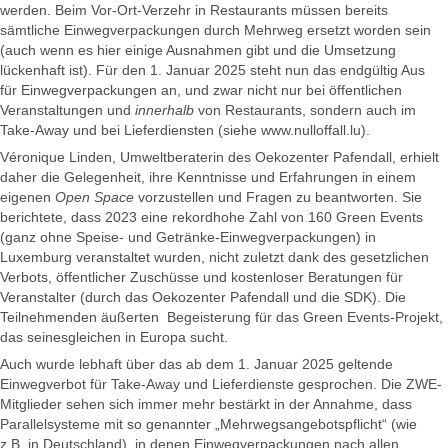
werden. Beim Vor-Ort-Verzehr in Restaurants müssen bereits
sämtliche Einwegverpackungen durch Mehrweg ersetzt worden sein
(auch wenn es hier einige Ausnahmen gibt und die Umsetzung
lückenhaft ist). Für den 1. Januar 2025 steht nun das endgültig Aus
für Einwegverpackungen an, und zwar nicht nur bei öffentlichen
Veranstaltungen und
innerhalb
von Restaurants, sondern auch im
Take-Away und bei Lieferdiensten (siehe www.nulloffall.lu).
Véronique Linden, Umweltberaterin des Oekozenter Pafendall, erhielt
daher die Gelegenheit, ihre Kenntnisse und Erfahrungen in einem
eigenen
Open Space
vorzustellen und Fragen zu beantworten. Sie
berichtete, dass 2023 eine rekordhohe Zahl von 160 Green Events
(ganz ohne Speise- und Getränke-Einwegverpackungen) in
Luxemburg veranstaltet wurden, nicht zuletzt dank des gesetzlichen
Verbots, öffentlicher Zuschüsse und kostenloser Beratungen für
Veranstalter (durch das Oekozenter Pafendall und die SDK). Die
Teilnehmenden äußerten Begeisterung für das Green Events-Projekt,
das seinesgleichen in Europa sucht.
Auch wurde lebhaft über das ab dem 1. Januar 2025 geltende
Einwegverbot für Take-Away und Lieferdienste gesprochen. Die ZWE-
Mitglieder sehen sich immer mehr bestärkt in der Annahme, dass
Parallelsysteme mit so genannter „Mehrwegsangebotspflicht“ (wie
z.B. in Deutschland), in denen Einwegverpackungen nach allen