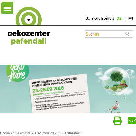
Barrierefreiheit
DE
FR
Home
/
/ Oekofoire 2016: vom 23.-25. September