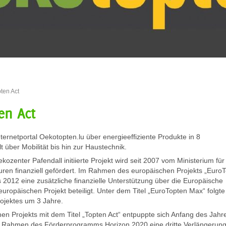
ten Act
en Act
ternetportal Oekotopten.lu über energieeffiziente Produkte in 8
über Mobilität bis hin zur Haustechnik.
enter Pafendall initiierte Projekt wird seit 2007 vom Ministerium für
turen finanziell gefördert. Im Rahmen des europäischen Projekts „Euro
s 2012 eine zusätzliche finanzielle Unterstützung über die Europäische
ropäischen Projekt beteiligt. Unter dem Titel „EuroTopten Max“ folgt
ojektes um 3 Jahre.
en Projekts mit dem Titel „Topten Act“ entpuppte sich Anfang des Jahre
 Rahmen des Förderprogramms Horizon 2020 eine dritte Verlängerung z