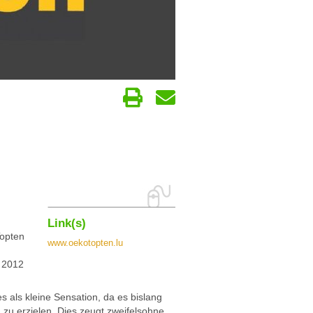
Link(s)
Topten
www.oekotopten.lu
e 2012
s als kleine Sensation, da es bislang
u erzielen. Dies zeugt zweifelsohne