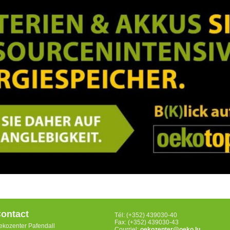
ontact
Tél: (+352) 439030-40
Fax: (+352) 439030-43
ekozenter Pafendall
Courriel:
oekozenter@oeko.lu