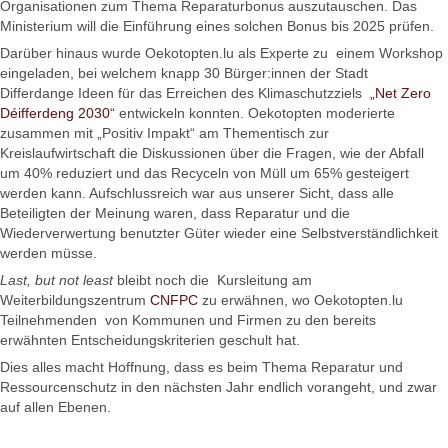
Organisationen zum Thema Reparaturbonus auszutauschen. Das
Ministerium will die Einführung eines solchen Bonus bis 2025 prüfen.
Darüber hinaus wurde Oekotopten.lu als Experte zu einem Workshop
eingeladen, bei welchem knapp 30 Bürger:innen der Stadt
Differdange Ideen für das Erreichen des Klimaschutzziels
„Net Zero
Déifferdeng 2030“
entwickeln konnten. Oekotopten moderierte
zusammen mit „Positiv Impakt“ am Thementisch zur
Kreislaufwirtschaft die Diskussionen über die Fragen, wie der Abfall
um 40% reduziert und das Recyceln von Müll um 65% gesteigert
werden kann. Aufschlussreich war aus unserer Sicht, dass alle
Beteiligten der Meinung waren, dass Reparatur und die
Wiederverwertung benutzter Güter wieder eine Selbstverständlichkeit
werden müsse.
Last, but not least
bleibt noch die Kursleitung am
Weiterbildungszentrum
CNFPC
zu erwähnen, wo Oekotopten.lu
Teilnehmenden von Kommunen und Firmen zu den bereits
erwähnten Entscheidungskriterien geschult hat.
Dies alles macht Hoffnung, dass es beim Thema Reparatur und
Ressourcenschutz in den nächsten Jahr endlich vorangeht, und zwar
auf allen Ebenen.