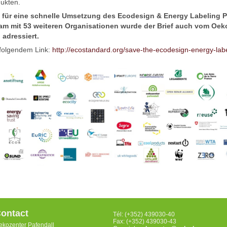
ukten.
h für eine schnelle Umsetzung des Ecodesign & Energy Labeling P
 mit 53 weiteren Organisationen wurde der Brief auch vom Oeko
adressiert.
 folgendem Link:
http://ecostandard.org/save-the-ecodesign-energy-label
ontact
Tél: (+352) 439030-40
Fax: (+352) 439030-43
ekozenter Pafendall