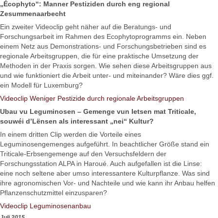
„Écophyto“: Manner Pestiziden durch eng regional
Zesummenaarbecht
Ein zweiter Videoclip geht näher auf die Beratungs- und
Forschungsarbeit im Rahmen des Ecophytoprogramms ein. Neben
einem Netz aus Demonstrations- und Forschungsbetrieben sind es
regionale Arbeitsgruppen, die für eine praktische Umsetzung der
Methoden in der Praxis sorgen. Wie sehen diese Arbeitsgruppen aus
und wie funktioniert die Arbeit unter- und miteinander? Wäre dies ggf.
ein Modell für Luxemburg?
Videoclip Weniger Pestizide durch regionale Arbeitsgruppen
Ubau vu Leguminosen – Gemenge vun Ietsen mat Triticale,
souwéi d’Lënsen als interessant „nei“ Kultur?
In einem dritten Clip werden die Vorteile eines
Leguminosengemenges aufgeführt. In beachtlicher Größe stand ein
Triticale-Erbsengemenge auf den Versuchsfeldern der
Forschungsstation ALPA in Haroué. Auch aufgefallen ist die Linse:
eine noch seltene aber umso interessantere Kulturpflanze. Was sind
ihre agronomischen Vor- und Nachteile und wie kann ihr Anbau helfen
Pflanzenschutzmittel einzusparen?
Videoclip Leguminosenanbau
Juli 2015