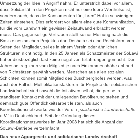
Umsetzung der Idee in Angriff nahm. Er unterstrich dabei vor allem,
dass Solidarität in den Projekten nicht nur eine leere Worthülse ist,
sondern auch, dass die Konsumenten für „ihren“ Hof in schwierigen
Zeiten einstehen. Dies erfordert vor allem eine gute Kommunikation,
für die vom Landwirt ein gewisser Zeitaufwand erbracht werden
muss. Das gegenseitige Vertrauen stellt seiner Meinung nach die
Basis eines solchen Projektes dar. Deshalb sei eine Rechtsform von
Seiten der Mitglieder, sei es in einem Verein oder ähnlichen
Strukturen nicht nötig. In den 25 Jahren als Schatzmeister der SoLawi
hat er diesbezüglich fast keine negativen Erfahrungen gemacht. Der
Jahresbeitrag kann vom Mitglied je nach Einkommenshöhe anhand
von Richtsätzen gewählt werden. Menschen aus allen sozialen
Schichten können somit Mitglied des Buschberghofes werden, was
auch der Fall ist. Multiplikationsfaktoren für Projekte der solidarischen
Landwirtschaft sind sowohl die Initiativen selbst, die per se in
ständigem Kontakt mit der umliegenden Bevölkerung stehen und
demnach gute Öffentlichkeitsarbeit leisten, als auch
Koordinationsnetzwerke wie der Verein „
solidarische Landwirtschafts
e.V.“
in Deutschldand. Seit der Gründung dieses
Koordinationsnetzwerkes im Jahr 2008 hat sich die Anzahl der
SoLawi-Betriebe verzehnfacht.
Das neue Agrargesetz und solidarische Landwirtschaft