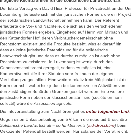
Mögliche Rechtsformen für die solidarische Landwirtschaft
Der letzte Vortrag von David Hiez, Professor für Privatrecht an der Uni
Luxemburg, befasste sich mit den juristischen Formen, die ein Projekt
der solidarischen Landwirtschaft annehmen kann. Der Referent
erläuterte die Vor- und Nachteile, die sich aus den verschiedenen
juristischen Formen ergeben. Eingehend auf Herrn von Mirbach und
den Kattendorfer Hof, deren Verbrauchergemeinschaft ohne
Rechtsform existiert und die Produkte bezieht, wies er darauf hin,
dass es keine juristische Patentlösung für die solidarische
Landwirtschaft gibt und dass es durchaus möglich ist auch ohne
Rechtsform zu existieren. In Luxemburg ist wenig durch das
Genossenschaftsrecht geregelt, sodass es möglich ist, eine
Kooperative mithilfe ihrer Statuten sehr frei nach der eigenen
Vorstellung zu gestallten. Eine weitere relativ freie Möglichkeit ist die
Form der asbl, wobei hier jedoch bei kommerziellen Aktivitäten von
den zuständigen Behörden Grenzen gesetzt werden. Eine weitere
juristische Form neben der klassischen sàrl, snc (société en nom
collectif) wäre die
Association agricole
.
Die Infoveranstaltung zum Nachhören gibt es
unter folgendem Link
.
Gegen einen Unkostenbeitrag von 5 € kann die neue aid-Broschüre
Solidarische Landwirtschaft – so funktioniert’s (
aid-Broschüre
)
beim
Oekozenter Pafendall bestellt werden. Nur solange der Vorrat reicht.