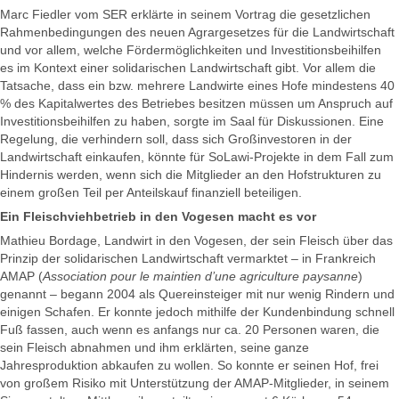
Marc Fiedler vom SER erklärte in seinem Vortrag die gesetzlichen
Rahmenbedingungen des neuen Agrargesetzes für die Landwirtschaft
und vor allem, welche Fördermöglichkeiten und Investitionsbeihilfen
es im Kontext einer solidarischen Landwirtschaft gibt. Vor allem die
Tatsache, dass ein bzw. mehrere Landwirte eines Hofe mindestens 40
% des Kapitalwertes des Betriebes besitzen müssen um Anspruch auf
Investitionsbeihilfen zu haben, sorgte im Saal für Diskussionen. Eine
Regelung, die verhindern soll, dass sich Großinvestoren in der
Landwirtschaft einkaufen, könnte für SoLawi-Projekte in dem Fall zum
Hindernis werden, wenn sich die Mitglieder an den Hofstrukturen zu
einem großen Teil per Anteilskauf finanziell beteiligen.
Ein Fleischviehbetrieb in den Vogesen macht es vor
Mathieu Bordage, Landwirt in den Vogesen, der sein Fleisch über das
Prinzip der solidarischen Landwirtschaft vermarktet – in Frankreich
AMAP (
Association pour le maintien d’une agriculture paysanne
)
genannt – begann 2004 als Quereinsteiger mit nur wenig Rindern und
einigen Schafen. Er konnte jedoch mithilfe der Kundenbindung schnell
Fuß fassen, auch wenn es anfangs nur ca. 20 Personen waren, die
sein Fleisch abnahmen und ihm erklärten, seine ganze
Jahresproduktion abkaufen zu wollen. So konnte er seinen Hof, frei
von großem Risiko mit Unterstützung der AMAP-Mitglieder, in seinem