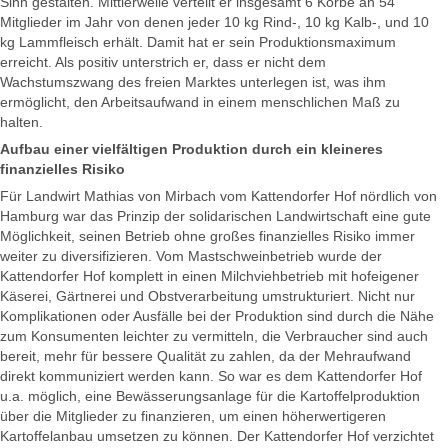
Sinn gestalten. Mittlerweile verteilt er insgesamt 6 Körbe an 54
Mitglieder im Jahr von denen jeder 10 kg Rind-, 10 kg Kalb-, und 10
kg Lammfleisch erhält. Damit hat er sein Produktionsmaximum
erreicht. Als positiv unterstrich er, dass er nicht dem
Wachstumszwang des freien Marktes unterlegen ist, was ihm
ermöglicht, den Arbeitsaufwand in einem menschlichen Maß zu
halten.
Aufbau einer vielfältigen Produktion durch ein kleineres
finanzielles Risiko
Für Landwirt Mathias von Mirbach vom Kattendorfer Hof nördlich von
Hamburg war das Prinzip der solidarischen Landwirtschaft eine gute
Möglichkeit, seinen Betrieb ohne großes finanzielles Risiko immer
weiter zu diversifizieren. Vom Mastschweinbetrieb wurde der
Kattendorfer Hof komplett in einen Milchviehbetrieb mit hofeigener
Käserei, Gärtnerei und Obstverarbeitung umstrukturiert. Nicht nur
Komplikationen oder Ausfälle bei der Produktion sind durch die Nähe
zum Konsumenten leichter zu vermitteln, die Verbraucher sind auch
bereit, mehr für bessere Qualität zu zahlen, da der Mehraufwand
direkt kommuniziert werden kann. So war es dem Kattendorfer Hof
u.a. möglich, eine Bewässerungsanlage für die Kartoffelproduktion
über die Mitglieder zu finanzieren, um einen höherwertigeren
Kartoffelanbau umsetzen zu können. Der Kattendorfer Hof verzichtet