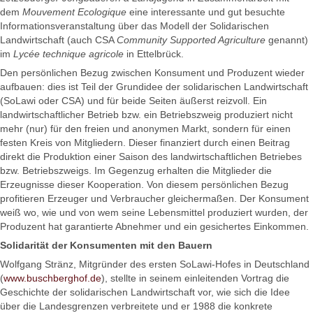
dem
Mouvement Ecologique
eine interessante und gut besuchte
Informationsveranstaltung über das Modell der Solidarischen
Landwirtschaft (auch CSA
Community Supported Agriculture
genannt)
im
Lycée technique agricole
in Ettelbrück.
Den persönlichen Bezug zwischen Konsument und Produzent wieder
aufbauen: dies ist Teil der Grundidee der solidarischen Landwirtschaft
(SoLawi oder CSA) und für beide Seiten äußerst reizvoll. Ein
landwirtschaftlicher Betrieb bzw. ein Betriebszweig produziert nicht
mehr (nur) für den freien und anonymen Markt, sondern für einen
festen Kreis von Mitgliedern. Dieser finanziert durch einen Beitrag
direkt die Produktion einer Saison des landwirtschaftlichen Betriebes
bzw. Betriebszweigs. Im Gegenzug erhalten die Mitglieder die
Erzeugnisse dieser Kooperation. Von diesem persönlichen Bezug
profitieren Erzeuger und Verbraucher gleichermaßen. Der Konsument
weiß wo, wie und von wem seine Lebensmittel produziert wurden, der
Produzent hat garantierte Abnehmer und ein gesichertes Einkommen.
Solidarität der Konsumenten mit den Bauern
Wolfgang Stränz, Mitgründer des ersten SoLawi-Hofes in Deutschland
(
www.buschberghof.de
), stellte in seinem einleitenden Vortrag die
Geschichte der solidarischen Landwirtschaft vor, wie sich die Idee
über die Landesgrenzen verbreitete und er 1988 die konkrete