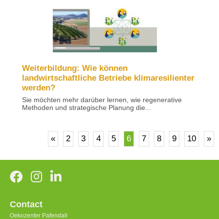
Weiterbildung: Wie können
landwirtschaftliche Betriebe klimaresilienter
werden?
Sie möchten mehr darüber lernen, wie regenerative
Methoden und strategische Planung die...
«
2
3
4
5
6
7
8
9
10
»
Contact
Oekozenter Pafendall