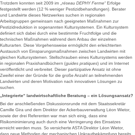
Trotzdem konnten seit 2009 im „
réseau DEPHY Ferme“
Erfolge
festgestellt werden (12 % weniger Pestizidbehandlungen). Berater
und Landwirte dieses Netzwerkes suchen in regionalen
Arbeitsgruppen gemeinsam nach geeigneten Maßnahmen zur
Pestizidreduktion in sogenannten Kultursystemen. Ein Kultursystem
definiert sich dabei durch eine bestimmte Fruchtfolge und die
technischen Maßnahmen während dem Anbau der einzelnen
Kulturarten. Diese Vorgehensweise ermöglicht den erleichterten
Austausch von Einsparungsmaßnahmen zwischen Landwirten mit
gleichen Kultursystemen. Stellschrauben eines Kultursystems werden
in regionalen Praxishandbüchern (
guides pratiques
) und im Internet
veröffentlicht und verbreitet. Dieser partizipative Ansatz ist ohne
Zweifel einer der Gründe für die große Anzahl an teilnehmenden
Landwirten und deren Motivation nach innovativen Lösungen zu
suchen.
„Integrierte“ landwirtschaftliche Beratung – ein Lösungsansatz?
Bei der anschließenden Diskussionsrunde mit dem Staatssekretär
Camille Gira und dem Direktor der Ackerbauverwaltung Léon Wietor,
sowie der drei Referenten war man sich einig, dass eine
Risikominimierung auch durch eine Verringerung des Einsatzes
erreicht werden muss. So versicherte ASTA Direktor Léon Wietor,
dass neue Methoden der mechanischen Unkrautbekämpfung bereits