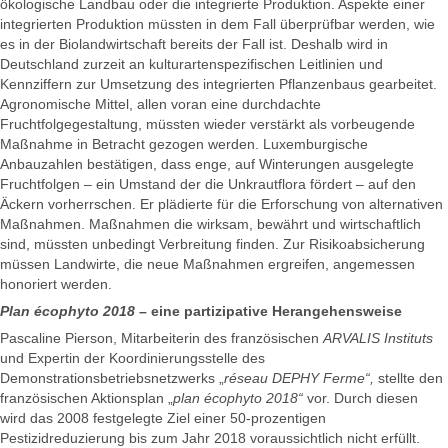
ökologische Landbau oder die integrierte Produktion. Aspekte einer
integrierten Produktion müssten in dem Fall überprüfbar werden, wie
es in der Biolandwirtschaft bereits der Fall ist. Deshalb wird in
Deutschland zurzeit an kulturartenspezifischen Leitlinien und
Kennziffern zur Umsetzung des integrierten Pflanzenbaus gearbeitet.
Agronomische Mittel, allen voran eine durchdachte
Fruchtfolgegestaltung, müssten wieder verstärkt als vorbeugende
Maßnahme in Betracht gezogen werden. Luxemburgische
Anbauzahlen bestätigen, dass enge, auf Winterungen ausgelegte
Fruchtfolgen – ein Umstand der die Unkrautflora fördert – auf den
Äckern vorherrschen. Er plädierte für die Erforschung von alternativen
Maßnahmen. Maßnahmen die wirksam, bewährt und wirtschaftlich
sind, müssten unbedingt Verbreitung finden. Zur Risikoabsicherung
müssen Landwirte, die neue Maßnahmen ergreifen, angemessen
honoriert werden.
Plan écophyto
2018
– eine partizipative Herangehensweise
Pascaline Pierson, Mitarbeiterin des französischen
ARVALIS Instituts
und Expertin der Koordinierungsstelle des
Demonstrationsbetriebsnetzwerks „
réseau DEPHY Ferme“,
stellte den
französischen Aktionsplan „
plan écophyto 2018“
vor. Durch diesen
wird das 2008 festgelegte Ziel einer 50-prozentigen
Pestizidreduzierung bis zum Jahr 2018 voraussichtlich nicht erfüllt.