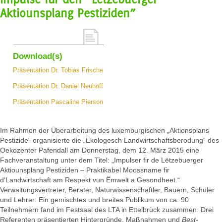
Aktiounsplang Pestiziden”
Download(s)
Präsentation Dr. Tobias Frische
Präsentation Dr. Daniel Neuhoff
Präsentation Pascaline Pierson
Im Rahmen der Überarbeitung des luxemburgischen „Aktionsplans
Pestizide“ organisierte die „Ekologesch Landwirtschaftsberodung“ des
Oekozenter Pafendall am Donnerstag, dem 12. März 2015 eine
Fachveranstaltung unter dem Titel: „Impulser fir de Lëtzebuerger
Aktiounsplang Pestiziden – Praktikabel Moossname fir
d‘Landwirtschaft am Respekt vun Ëmwelt a Gesondheet.“
Verwaltungsvertreter, Berater, Naturwissenschaftler, Bauern, Schüler
und Lehrer: Ein gemischtes und breites Publikum von ca. 90
Teilnehmern fand im Festsaal des LTA in Ettelbrück zusammen. Drei
Referenten präsentierten Hintergründe, Maßnahmen und
Best-