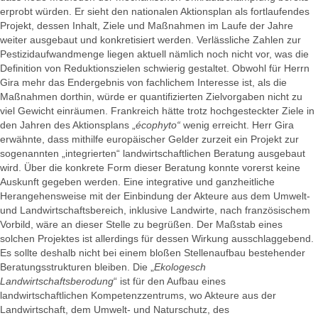
erprobt würden. Er sieht den nationalen Aktionsplan als fortlaufendes
Projekt, dessen Inhalt, Ziele und Maßnahmen im Laufe der Jahre
weiter ausgebaut und konkretisiert werden. Verlässliche Zahlen zur
Pestizidaufwandmenge liegen aktuell nämlich noch nicht vor, was die
Definition von Reduktionszielen schwierig gestaltet. Obwohl für Herrn
Gira mehr das Endergebnis von fachlichem Interesse ist, als die
Maßnahmen dorthin, würde er quantifizierten Zielvorgaben nicht zu
viel Gewicht einräumen. Frankreich hätte trotz hochgesteckter Ziele in
den Jahren des Aktionsplans „
écophyto“
wenig erreicht. Herr Gira
erwähnte, dass mithilfe europäischer Gelder zurzeit ein Projekt zur
sogenannten „integrierten“ landwirtschaftlichen Beratung ausgebaut
wird. Über die konkrete Form dieser Beratung konnte vorerst keine
Auskunft gegeben werden. Eine integrative und ganzheitliche
Herangehensweise mit der Einbindung der Akteure aus dem Umwelt-
und Landwirtschaftsbereich, inklusive Landwirte, nach französischem
Vorbild, wäre an dieser Stelle zu begrüßen. Der Maßstab eines
solchen Projektes ist allerdings für dessen Wirkung ausschlaggebend.
Es sollte deshalb nicht bei einem bloßen Stellenaufbau bestehender
Beratungsstrukturen bleiben. Die „
Ekologesch
Landwirtschaftsberodung
“ ist für den Aufbau eines
landwirtschaftlichen Kompetenzzentrums, wo Akteure aus der
Landwirtschaft, dem Umwelt- und Naturschutz, des