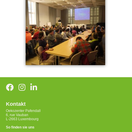
Kontakt
Oekozenter Pafendall
6, rue Vauban
L-2663 Luxembourg
So finden sie uns