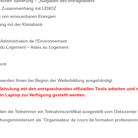
ischen Sanierung – „Aufgaben des Antragstellers“
in Zusammenhang mit LENOZ
g von erneuerbaren Energien
ng mit der Klimabank
Administration de l’Environnement
e du Logement – Aides au Logement
eure
 werden Ihnen bei Beginn der Weiterbildung ausgehändigt.
Schulung mit den entsprechenden offiziellen Tools arbeiten und
in Laptop zur Verfügung gestellt werden.
ten die Teilnehmer ein Teilnahmezertifikat ausgestellt vom Oekozenter 
hungsministerium als “Organisateur de cours de formation professionne