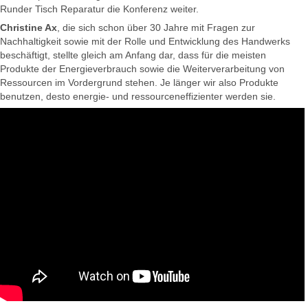
Runder Tisch Reparatur die Konferenz weiter.
Christine Ax
, die sich schon über 30 Jahre mit Fragen zur
Nachhaltigkeit sowie mit der Rolle und Entwicklung des Handwerks
beschäftigt, stellte gleich am Anfang dar, dass für die meisten
Produkte der Energieverbrauch sowie die Weiterverarbeitung von
Ressourcen im Vordergrund stehen. Je länger wir also Produkte
benutzen, desto energie- und ressourceneffizienter werden sie.