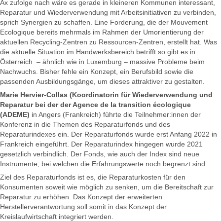
Ax zufolge nach wäre es gerade in kleineren Kommunen interessant,
Reparatur und Wiederverwendung mit Arbeitsinitiativen zu verbinden,
sprich Synergien zu schaffen. Eine Forderung, die der Mouvement
Ecologique bereits mehrmals im Rahmen der Umorientierung der
aktuellen Recycling-Zentren zu Ressourcen-Zentren, erstellt hat. Was
die aktuelle Situation im Handwerksbereich betrifft so gibt es in
Österreich – ähnlich wie in Luxemburg – massive Probleme beim
Nachwuchs. Bisher fehle ein Konzept, ein Berufsbild sowie die
passenden Ausbildungsgänge, um dieses attraktiver zu gestalten.
Marie Hervier-Collas (Koordinatorin für Wiederverwendung und
Reparatur bei der der Agence de la transition écologique
(ADEME)
in Angers (Frankreich) führte die Teilnehmer:innen der
Konferenz in die Themen des Reparaturfonds und des
Reparaturindexes ein. Der Reparaturfonds wurde erst Anfang 2022 in
Frankreich eingeführt. Der Reparaturindex hingegen wurde 2021
gesetzlich verbindlich. Der Fonds, wie auch der Index sind neue
Instrumente, bei welchen die Erfahrungswerte noch begrenzt sind.
Ziel des Reparaturfonds ist es, die Reparaturkosten für den
Konsumenten soweit wie möglich zu senken, um die Bereitschaft zur
Reparatur zu erhöhen. Das Konzept der erweiterten
Herstellerverantwortung soll somit in das Konzept der
Kreislaufwirtschaft integriert werden.