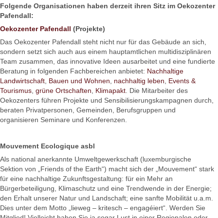
Folgende Organisationen haben derzeit ihren Sitz im Oekozenter
Pafendall:
Oekozenter Pafendall
(Projekte)
Das Oekozenter Pafendall steht nicht nur für das Gebäude an sich,
sondern setzt sich auch aus einem hauptamtlichen multidisziplinären
Team zusammen, das innovative Ideen ausarbeitet und eine fundierte
Beratung in folgenden Fachbereichen anbietet:
Nachhaltige
Landwirtschaft
,
Bauen und Wohnen
,
nachhaltig leben
,
Events &
Tourismus
,
grüne Ortschaften
,
Klimapakt
. Die Mitarbeiter des
Oekozenters führen Projekte und Sensibilisierungskampagnen durch,
beraten Privatpersonen, Gemeinden, Berufsgruppen und
organisieren Seminare und Konferenzen.
Mouvement Ecologique asbl
Als national anerkannte Umweltgewerkschaft (luxemburgische
Sektion von „Friends of the Earth“) macht sich der „Mouvement“ stark
für eine nachhaltige Zukunftsgestaltung: für ein Mehr an
Bürgerbeteiligung, Klimaschutz und eine Trendwende in der Energie;
den Erhalt unserer Natur und Landschaft; eine sanfte Mobilität u.a.m.
Dies unter dem Motto „lieweg – kritesch – engagéiert“. Werden Sie
Mitglied! Vielleicht haben Sie ja sogar Lust in einer Regionalen oder