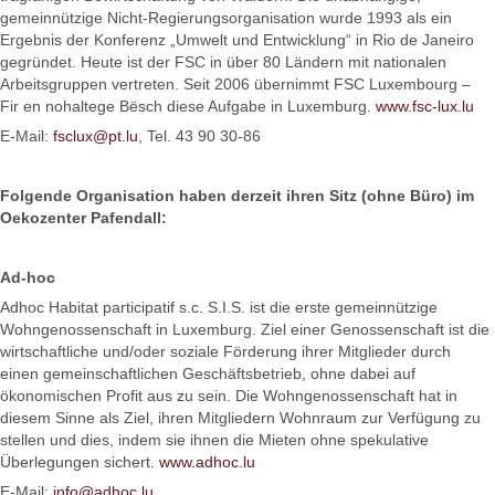
gemeinnützige Nicht-Regierungsorganisation wurde 1993 als ein
Ergebnis der Konferenz „Umwelt und Entwicklung“ in Rio de Janeiro
gegründet. Heute ist der FSC in über 80 Ländern mit nationalen
Arbeitsgruppen vertreten. Seit 2006 übernimmt FSC Luxembourg –
Fir en nohaltege Bësch diese Aufgabe in Luxemburg.
www.fsc-lux.lu
E-Mail:
fsclux@pt.lu
, Tel. 43 90 30-86
Folgende Organisation haben derzeit ihren Sitz (ohne Büro) im
Oekozenter Pafendall:
Ad-hoc
Adhoc Habitat participatif s.c. S.I.S. ist die erste gemeinnützige
Wohngenossenschaft in Luxemburg. Ziel einer Genossenschaft ist die
wirtschaftliche und/oder soziale Förderung ihrer Mitglieder durch
einen gemeinschaftlichen Geschäftsbetrieb, ohne dabei auf
ökonomischen Profit aus zu sein. Die Wohngenossenschaft hat in
diesem Sinne als Ziel, ihren Mitgliedern Wohnraum zur Verfügung zu
stellen und dies, indem sie ihnen die Mieten ohne spekulative
Überlegungen sichert.
www.adhoc.lu
E-Mail:
info@adhoc.lu