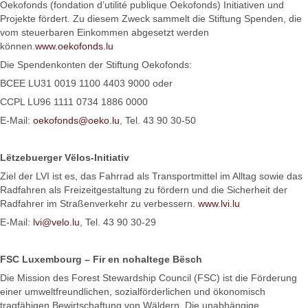
Oekofonds (fondation d’utilité publique Oekofonds) Initiativen und
Projekte fördert. Zu diesem Zweck sammelt die Stiftung Spenden, die
vom steuerbaren Einkommen abgesetzt werden
können.
www.oekofonds.lu
Die Spendenkonten der Stiftung Oekofonds:
BCEE LU31 0019 1100 4403 9000 oder
CCPL LU96 1111 0734 1886 0000
E-Mail:
oekofonds@oeko.lu
, Tel. 43 90 30-50
Lëtzebuerger Vëlos-Initiativ
Ziel der LVI ist es, das Fahrrad als Transportmittel im Alltag sowie das
Radfahren als Freizeitgestaltung zu fördern und die Sicherheit der
Radfahrer im Straßenverkehr zu verbessern.
www.lvi.lu
E-Mail:
lvi@velo.lu
, Tel. 43 90 30-29
FSC Luxembourg – Fir en nohaltege Bësch
Die Mission des Forest Stewardship Council (FSC) ist die Förderung
einer umweltfreundlichen, sozialförderlichen und ökonomisch
tragfähigen Bewirtschaftung von Wäldern. Die unabhängige,