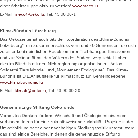
einer Arbeitsgruppe aktiv zu werden!
www.meco.lu
E-Mail:
meco@oeko.lu
, Tel. 43 90 30-1
Klima-Bündnis Lëtzebuerg
Das Oekozenter ist auch Sitz der Koordination des „Klima-Bündnis
Lëtzebuerg“, ein Zusammenschluss von rund 40 Gemeinden, die sich
zu einer kontinuierlichen Reduktion ihrer Treibhausgas-Emissionen
und zur Solidarität mit den Völkern des Südens verpflichtet haben,
dies im Bündnis mit den Nichtregierungsorganisationen „Action
Solidarité Tiers Monde“ und „Mouvement Ecologique“. Das Klima-
Bündnis ist DIE Anlaufstelle für Klimaschutz auf Gemeindeebene.
www.klimabuendnis.lu
E-Mail:
klimab@oeko.lu
, Tel. 43 90 30-26
Gemeinnützige Stiftung Oekofonds
Vernetztes Denken fördern; Wirtschaft und Ökologie miteinander
verbinden; Ideen für eine zukunftsweisende Mobilität, Projekte in der
Umweltbildung oder einer nachhaltigen Siedlungspolitik unterstützen:
das sind einige Bereiche, in denen die gemeinnützige Stiftung