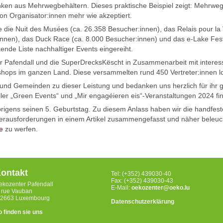
en aus Mehrwegbehältern. Dieses praktische Beispiel zeigt: Mehrweg i
von Organisator:innen mehr wie akzeptiert.
die Nuit des Musées (ca. 26.358 Besucher:innen), das Relais pour la 
innen), das Duck Race (ca. 8.000 Besucher:innen) und das e-Lake Fest
kende Liste nachhaltiger Events eingereiht.
er Pafendall und die SuperDrecksKëscht in Zusammenarbeit mit intere
shops im ganzen Land. Diese versammelten rund 450 Vertreter:innen 
en und Gemeinden zu dieser Leistung und bedanken uns herzlich für ihr
aller „Green Events“ und „Mir engagéieren eis“-Veranstaltungen 2024 f
rigens seinen 5. Geburtstag. Zu diesem Anlass haben wir die handfesten
rausforderungen in einem Artikel zusammengefasst und näher beleuchte
e
zu werfen.
ontakt
Tel: (+352) 439030-40
Fax: (+352) 439030-43
ekozenter Pafendall
E-Mail:
oekozenter@oeko.lu
, rue Vauban
-2663 Luxembourg
Datenschutzerklärung
o finden sie uns