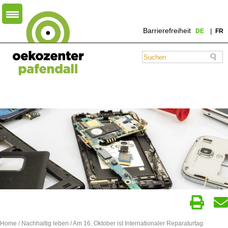
Barrierefreiheit
DE
FR
Home
/
Nachhaltig leben
/ Am 16. Oktober ist Internationaler Reparaturtag