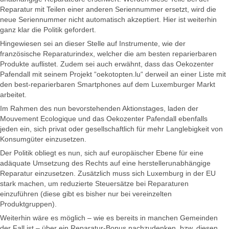
Reparatur mit Teilen einer anderen Seriennummer ersetzt, wird die
neue Seriennummer nicht automatisch akzeptiert. Hier ist weiterhin
ganz klar die Politik gefordert.
Hingewiesen sei an dieser Stelle auf Instrumente, wie der
französische Reparaturindex, welcher die am besten reparierbaren
Produkte auflistet. Zudem sei auch erwähnt, dass das Oekozenter
Pafendall mit seinem Projekt “oekotopten.lu“ derweil an einer Liste mit
den best-reparierbaren Smartphones auf dem Luxemburger Markt
arbeitet.
Im Rahmen des nun bevorstehenden Aktionstages, laden der
Mouvement Ecologique und das Oekozenter Pafendall ebenfalls
jeden ein, sich privat oder gesellschaftlich für mehr Langlebigkeit von
Konsumgüter einzusetzen.
Der Politik obliegt es nun, sich auf europäischer Ebene für eine
adäquate Umsetzung des Rechts auf eine herstellerunabhängige
Reparatur einzusetzen. Zusätzlich muss sich Luxemburg in der EU
stark machen, um reduzierte Steuersätze bei Reparaturen
einzuführen (diese gibt es bisher nur bei vereinzelten
Produktgruppen).
Weiterhin wäre es möglich – wie es bereits in manchen Gemeinden
der Fall ist – über ein Reparatur-Bonus nachzudenken, bzw. diesen