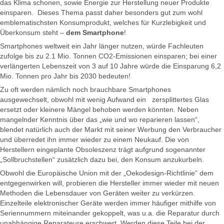
das Klima schonen, sowie Energie zur Herstellung neuer Produkte
einsparen. Dieses Thema passt daher besonders gut zum wohl
emblematischsten Konsumprodukt, welches für Kurzlebigkeit und
Überkonsum steht –
dem Smartphone
!
Smartphones weltweit ein Jahr länger nutzen, würde Fachleuten
zufolge bis zu 2.1 Mio. Tonnen CO2-Emissionen einsparen; bei einer
verlängerten Lebenszeit von 3 auf 10 Jahre würde die Einsparung 6,2
Mio. Tonnen pro Jahr bis 2030 bedeuten!
Zu oft werden nämlich noch brauchbare Smartphones
ausgewechselt, obwohl mit wenig Aufwand ein zersplittertes Glas
ersetzt oder kleinere Mängel behoben werden könnten. Neben
mangelnder Kenntnis über das „wie und wo reparieren lassen“,
blendet natürlich auch der Markt mit seiner Werbung den Verbraucher
und überredet ihn immer wieder zu einem Neukauf. Die von
Herstellern eingeplante Obsoleszenz trägt aufgrund sogenannter
„Sollbruchstellen“ zusätzlich dazu bei, den Konsum anzukurbeln.
Obwohl die Europäische Union mit der „Oekodesign-Richtlinie“ dem
entgegenwirken will, probieren die Hersteller immer wieder mit neuen
Methoden die Lebensdauer von Geräten weiter zu verkürzen.
Einzelteile elektronischer Geräte werden immer häufiger mithilfe von
Seriennummern miteinander gekoppelt, was u.a. die Reparatur durch
unabhängige Reparateure erschwert. Werden diese Teile bei der