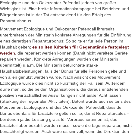
Ecologique und des Oekozenter Pafendall jedoch von großer
Wichtigkeit ist. Eine breite Informationskampagne bei Betrieben und
Bürger:innen ist in der Tat entscheidend für den Erfolg des
Reparaturbonus.
Mouvement Ecologique und Oekozenter Pafendall ihrerseits
unterbreiteten der Ministerin konkrete Anregungen für die Einführung
eines derartigen Reparaturbonus: So sollte er für jede Person im
Haushalt gelten;
es sollten Kriterien für Gegenstände festgelegt
werden
, die repariert werden können (Damit nicht veraltete Geräte
repariert werden. Konkrete Anregungen wurden der Ministerin
übermittelt) u.a.m. Die Ministerin befürchtete starke
Haushaltsbelastungen, falls der Bonus für alle Personen gelte und
von allen genutzt werden würde. Nach Ansicht des Mouvement
Ecologique würde dies nicht so kurzfristig der Fall sein. Außerdem
dürfe man, so die beiden Organisationen, die daraus entstehenden
positiven wirtschaftlichen Auswirkungen nicht außer Acht lassen
(Stärkung der regionalen Aktivitäten). Betont wurde auch seitens des
Mouvement Ecologique und des Oekozenter Pafendall, dass der
Bonus ebenfalls für Ersatzteile gelten sollte, damit Reparaturcafés –
bei denen ja die Leistung gratis für Verbraucher:innen ist, das
Ersatzteil aber bezahlt werden muss –sowie die Eigenreparatur, nicht
benachteiligt werden. Auch wäre es sinnvoll, wenn die Direktion den