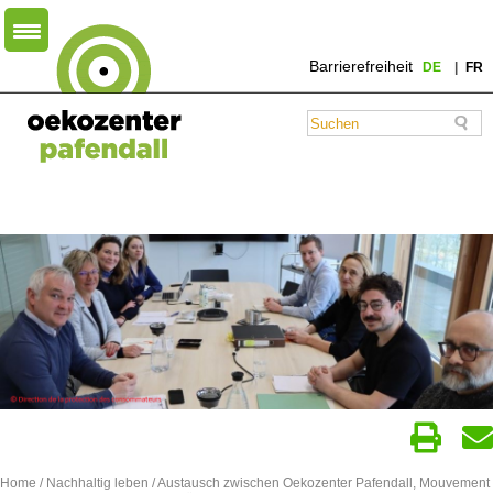
Barrierefreiheit
DE
FR
Home
/
Nachhaltig leben
/ Austausch zwischen Oekozenter Pafendall, Mouvement