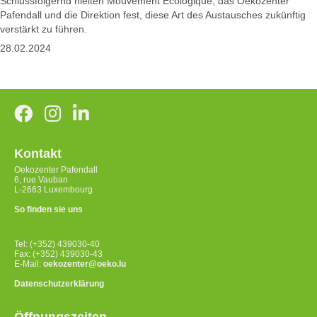
Schlussfolgernd hielten Mouvement Ecologique, das Oekozenter
Pafendall und die Direktion fest, diese Art des Austausches zukünftig
verstärkt zu führen.
28.02.2024
Kontakt
Oekozenter Pafendall
6, rue Vauban
L-2663 Luxembourg
So finden sie uns
Tel: (+352) 439030-40
Fax: (+352) 439030-43
E-Mail:
oekozenter@oeko.lu
Datenschutzerklärung