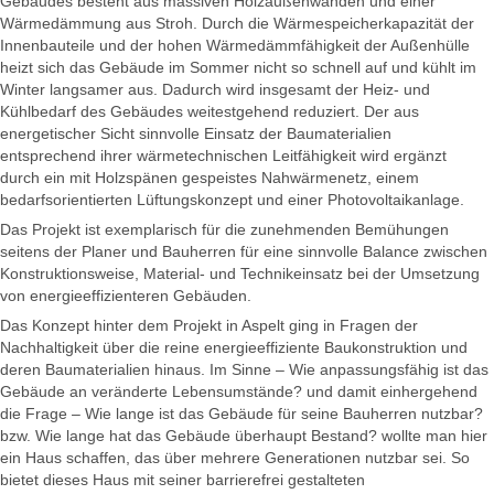
Gebäudes besteht aus massiven Holzaußenwänden und einer
Wärmedämmung aus Stroh. Durch die Wärmespeicherkapazität der
Innenbauteile und der hohen Wärmedämmfähigkeit der Außenhülle
heizt sich das Gebäude im Sommer nicht so schnell auf und kühlt im
Winter langsamer aus. Dadurch wird insgesamt der Heiz- und
Kühlbedarf des Gebäudes weitestgehend reduziert. Der aus
energetischer Sicht sinnvolle Einsatz der Baumaterialien
entsprechend ihrer wärmetechnischen Leitfähigkeit wird ergänzt
durch ein mit Holzspänen gespeistes Nahwärmenetz, einem
bedarfsorientierten Lüftungskonzept und einer Photovoltaikanlage.
Das Projekt ist exemplarisch für die zunehmenden Bemühungen
seitens der Planer und Bauherren für eine sinnvolle Balance zwischen
Konstruktionsweise, Material- und Technikeinsatz bei der Umsetzung
von energieeffizienteren Gebäuden.
Das Konzept hinter dem Projekt in Aspelt ging in Fragen der
Nachhaltigkeit über die reine energieeffiziente Baukonstruktion und
deren Baumaterialien hinaus. Im Sinne – Wie anpassungsfähig ist das
Gebäude an veränderte Lebensumstände? und damit einhergehend
die Frage – Wie lange ist das Gebäude für seine Bauherren nutzbar?
bzw. Wie lange hat das Gebäude überhaupt Bestand? wollte man hier
ein Haus schaffen, das über mehrere Generationen nutzbar sei. So
bietet dieses Haus mit seiner barrierefrei gestalteten