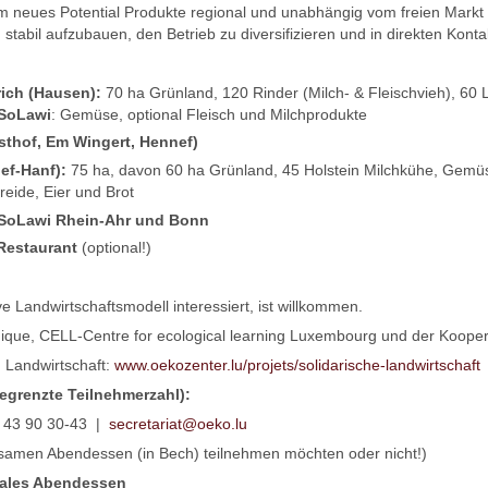
m neues Potential Produkte regional und unabhängig vom freien Markt 
stabil aufzubauen, den Betrieb zu diversifizieren und in direkten Kont
rich (Hausen):
70 ha Grünland, 120 Rinder (Milch- & Fleischvieh), 6
 SoLawi
: Gemüse, optional Fleisch und Milchprodukte
sthof, Em Wingert, Hennef)
ef-Hanf):
75 ha, davon 60 ha Grünland, 45 Holstein Milchkühe, Gemüs
eide, Eier und Brot
r SoLawi Rhein-Ahr und Bonn
estaurant
(optional!)
ive Landwirtschaftsmodell interessiert, ist willkommen.
gique, CELL-Centre for ecological learning Luxembourg und der Koope
 Landwirtschaft:
www.oekozenter.lu/projets/solidarische-landwirtschaft
egrenzte Teilnehmerzahl):
2) 43 90 30-43 |
secretariat@oeko.lu
samen Abendessen (in Bech) teilnehmen möchten oder nicht!)
nales Abendessen