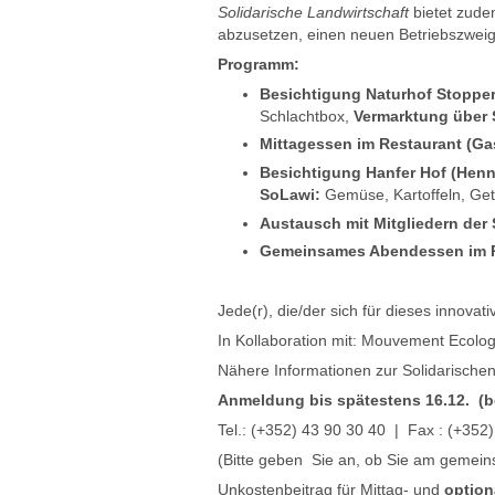
Solidarische Landwirtschaft
bietet zude
abzusetzen, einen neuen Betriebszweig 
Programm:
Besichtigung Naturhof Stoppe
Schlachtbox,
Vermarktung über
Mittagessen im Restaurant (Ga
Besichtigung Hanfer Hof (Henn
SoLawi:
Gemüse, Kartoffeln, Getr
Austausch
mit Mitgliedern de
Gemeinsames Abendessen im R
Jede(r), die/der sich für dieses innovat
In Kollaboration mit: Mouvement Ecolo
Nähere Informationen zur Solidarischen
Anmeldung bis spätestens 16.12. (b
Tel.: (+352) 43 90 30 40 | Fax : (+35
(Bitte geben Sie an, ob Sie am gemein
Unkostenbeitrag für Mittag- und
optio