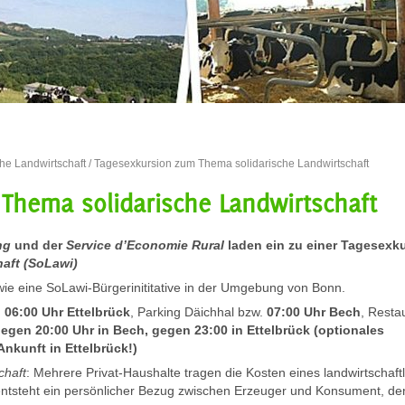
he Landwirtschaft
/ Tagesexkursion zum Thema solidarische Landwirtschaft
Thema solidarische Landwirtschaft
ng
und der
Service d’Economie Rural
laden ein zu einer Tagesexk
haft (SoLawi)
ie eine SoLawi-Bürgerinititative in der Umgebung von Bonn.
 06:00 Uhr Ettelbrück
, Parking Däichhal bzw.
07:00 Uhr Bech
, Resta
egen 20:00 Uhr in Bech, gegen 23:00 in Ettelbrück (optionales
nkunft in Ettelbrück!)
chaft
: Mehrere Privat-Haushalte tragen die Kosten eines landwirtschaft
entsteht ein persönlicher Bezug zwischen Erzeuger und Konsument, den