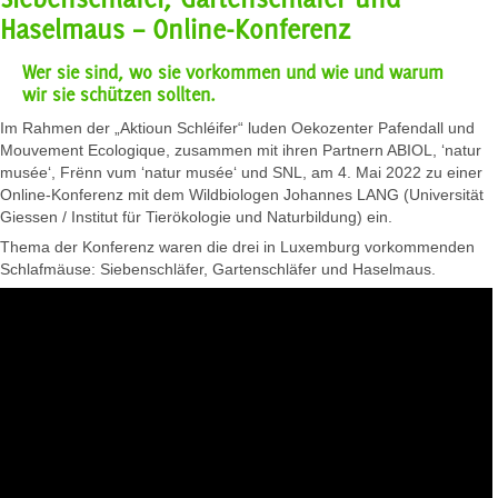
Haselmaus – Online-Konferenz
Wer sie sind, wo sie vorkommen und wie und warum
wir sie schützen sollten.
Im Rahmen der „Aktioun Schléifer“ luden Oekozenter Pafendall und
Mouvement Ecologique, zusammen mit ihren Partnern ABIOL, ‘natur
musée‘, Frënn vum ‘natur musée‘ und SNL, am 4. Mai 2022 zu einer
Online-Konferenz mit dem Wildbiologen Johannes LANG (Universität
Giessen / Institut für Tierökologie und Naturbildung) ein.
Thema der Konferenz waren die drei in Luxemburg vorkommenden
Schlafmäuse: Siebenschläfer, Gartenschläfer und Haselmaus.