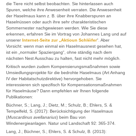
die Tiere nicht selbst beobachten. Sie hinterlassen auch
Spuren, welche ihre Anwesenheit verraten. Die Anwesenheit
der Haselmaus kann z. B. über ihre Knabberspuren an
Haselnüssen oder auch ihre sehr charakteristischen
Sommernester nachgewiesen werden. Wie Sie diese
erkennen, erfahren Sie im Vortrag von Johannes Lang und auf
unserer
Internet-Seite zur „Aktioun Schléifer
“. Aber
Vorsicht: wenn man einmal ein Haselmausnest gesehen hat,
ist ein „normaler Spaziergang“, ohne ständig nach dem
nächsten Nest Ausschau zu halten, fast nicht mehr möglich.
Kritisch wurden zudem Kompensierungsmaßnahmen sowie
Umsiedlungsprojekte für die bedrohte Haselmaus (Art Anhang
IV der Habitatschutzdirektive) hervorgehoben. Sie
interessieren sich spezifisch für Kompensationsmaßnahmen
für Haselmäuse? Dann empfehlen wir Ihnen folgende
Publikationen:
Büchner, S.; Lang, J.; Dietz, M.; Schulz, B.; Ehlers, S. &
Tempelfeld, S. (2017): Berücksichtigung der Haselmaus
(
Muscardinus avellanarius
) beim Bau von
Windenergieanlagen. Natur und Landschaft 92: 365-374.
Lang, J.; Büchner, S.; Ehlers, S. & Schulz, B. (2013):