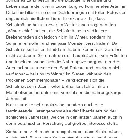
Johannes Lang beschrieb die Biologie, Merkmale und
Lebensräume der drei in Luxemburg vorkommenden Arten im
Detail und illustrierte seine Schilderungen mit tollen Fotos der
unglaublich niedlichen Tiere. Er erklärte z. B., dass
Schlafmäuse bei uns zwar im Winter einen sogenannten
„Winterschlaf“ halten, die Schlafmäuse in südlicheren
Breitengraden sich jedoch nicht im Winter, sondern im
Sommer einrollen und ein paar Monate „verschlafen“. Da
Schlafmäuse keinen Blinddarm haben, können sie Zellulose
nicht verdauen. Sie ernähren sich hauptsächlich von Früchten
und Insekten, wobei sich die Nahrungsversorgung der drei
Arten schon unterscheidet. Sind Früchte und Insekten nicht
verfügbar – bei uns im Winter, im Süden während den
trockenen Sommermonaten – verkriechen sich die
Schlafmäuse in Baum- oder Erdhöhlen, fahren ihren
Metabolismus herunter und verschlafen die nahrungskarge
Jahreszeit.
Nicht nur eine sehr praktische, sondern auch eine
faszinierende Herangehensweise der Überdauerung der
schlechten Jahreszeit, welche in den letzten Jahren auch in
der medizinischen Forschung auf großes Interesse stößt.
So hat man z. B. auch herausgefunden, dass Schlafmäuse,
welche sich über einen Zeckenbiss Borrelien eingefangen