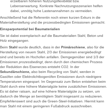
erzielbaren höheren Nutzungsflexibilität bzw.
Lebenserwartung. Konkrete Nachnutzungsszenarien helfen
dabei, unnötig hohe Lastenannahmen zu vermeiden.
Anschließend hat die Referentin noch einen kurzen Exkurs in die
Materialherstellung und die prozessbedingten Emissionen gemacht.
Einsparpotential bei Baumaterialien
Sie ist dabei exemplarisch auf die Baumaterialien Stahl, Beton und
Holz eingegangen.
Beim
Stahl
wurde deutlich, dass in der
Primärschiene
, also für die
Herstellung von neuem Stahl, 2/3 der Emissionen
energiebedingt
sind und bereits im Hochofen anfallen. Demgegenüber sind 1/3 der
Emissionen
prozessbedingt
, denn durch den chemischen Prozess
der Reduktion des Eisenerzes entsteht CO2. In der
Sekundärschiene,
also beim Recycling von Stahl, werden in
Gasöfen oder Elektrolichtbogenöfen Emissionen durch niedrigere
Temperaturen eingespart. Im Gegensatz zum Beton entstehen beim
Stahl durch eine höhere Materialgüte keine zusätzlichen Emissionen.
Es ist daher ratsam, auf eine höhere Materialgüte zu setzen, um
dadurch die Menge an benötigtem Stahl insgesamt zu reduzieren.
Empfehlenswert sind auch die Green-Steel-Initiativen. Hiermit kann
man Stahl mit einem geringeren Fußabdruck ausschreiben.