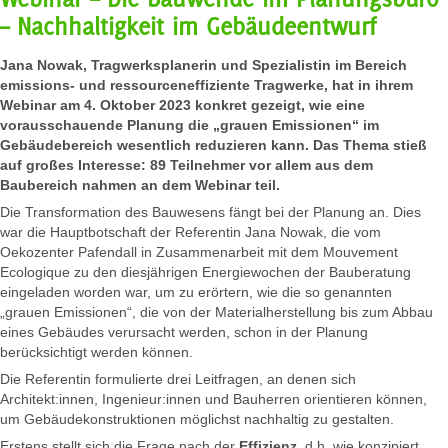
– Nachhaltigkeit im Gebäudeentwurf
Jana Nowak, Tragwerksplanerin und Spezialistin im Bereich
emissions- und ressourceneffiziente Tragwerke, hat in ihrem
Webinar am 4. Oktober 2023 konkret gezeigt, wie eine
vorausschauende Planung die „grauen Emissionen“ im
Gebäudebereich wesentlich reduzieren kann. Das Thema stieß
auf großes Interesse: 89 Teilnehmer vor allem aus dem
Baubereich nahmen an dem Webinar teil.
Die Transformation des Bauwesens fängt bei der Planung an. Dies
war die Hauptbotschaft der Referentin Jana Nowak, die vom
Oekozenter Pafendall in Zusammenarbeit mit dem Mouvement
Ecologique zu den diesjährigen Energiewochen der Bauberatung
eingeladen worden war, um zu erörtern, wie die so genannten
„grauen Emissionen“, die von der Materialherstellung bis zum Abbau
eines Gebäudes verursacht werden, schon in der Planung
berücksichtigt werden können.
Die Referentin formulierte drei Leitfragen, an denen sich
Architekt:innen, Ingenieur:innen und Bauherren orientieren können,
um Gebäudekonstruktionen möglichst nachhaltig zu gestalten.
Erstens stellt sich die Frage nach der
Effizienz,
d.h. wie konzipiert