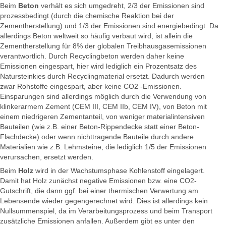
Beim
Beton
verhält es sich umgedreht, 2/3 der Emissionen sind
prozessbedingt (durch die chemische Reaktion bei der
Zementherstellung) und 1/3 der Emissionen sind energiebedingt. Da
allerdings Beton weltweit so häufig verbaut wird, ist allein die
Zementherstellung für 8% der globalen Treibhausgasemissionen
verantwortlich. Durch Recyclingbeton werden daher keine
Emissionen eingespart, hier wird lediglich ein Prozentsatz des
Natursteinkies durch Recyclingmaterial ersetzt. Dadurch werden
zwar Rohstoffe eingespart, aber keine CO2 -Emissionen.
Einsparungen sind allerdings möglich durch die Verwendung von
klinkerarmem Zement (CEM III, CEM IIb, CEM IV), von Beton mit
einem niedrigeren Zementanteil, von weniger materialintensiven
Bauteilen (wie z.B. einer Beton-Rippendecke statt einer Beton-
Flachdecke) oder wenn nichttragende Bauteile durch andere
Materialien wie z.B. Lehmsteine, die lediglich 1/5 der Emissionen
verursachen, ersetzt werden.
Beim
Holz
wird in der Wachstumsphase Kohlenstoff eingelagert.
Damit hat Holz zunächst negative Emissionen bzw. eine CO2-
Gutschrift, die dann ggf. bei einer thermischen Verwertung am
Lebensende wieder gegengerechnet wird. Dies ist allerdings kein
Nullsummenspiel, da im Verarbeitungsprozess und beim Transport
zusätzliche Emissionen anfallen. Außerdem gibt es unter den