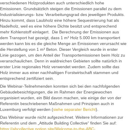
verschiedenen Holzprodukten auch unterschiedlich hohe
Emissionen. Grundsätzlich steigen die Emissionen parallel zu dem
Industrialisierungs- bzw. Verarbeitungsgrad des jeweiligen Produkts.
Hinzu kommt, dass Laubholz eine höhere Sequestrierung hat als
Nadelholz, weil es eine höhere Dichte besitzt und entsprechend
mehr Kohlenstoff einlagert. Die Berechnung der Emissionen aus
dem Transport hat gezeigt, dass 1 m³ Holz 5.000 km transportiert
werden kann bis es die gleiche Menge an Emissionen verursacht wie
die Herstellung von 1 m³ Beton. Dieser Vergleich wurde in erster
Linie gezogen, um den Anteil der Transportemissionen beim Holz zu
veranschaulichen. Denn in waldreichen Gebieten sollte natürlich in
erster Linie regionales Holz verwendet werden. Zudem sollte das
Holz immer aus einer nachhaltigen Forstwirtschaft stammen und
entsprechend zertifiziert sein.
Die Webinar-Teilnehmenden konnten sich bei den nachfolgenden
Gebäudebesichtigungen, die im Rahmen der Energiewochen
organisiert wurden, ein Bild davon machen, wie einige der von der
Referentin beschriebenen Maßnahmen und Prinzipien auch in
Luxemburg verfolgt werden (
siehe separater Bericht
).
Das Webinar wurde nicht aufgezeichnet. Weitere Informationen zur
Referentin und dem „Attitude Building Collective“ finden Sie auf:
https://abcollective.notion.site/Welcome-to-the-ABC-