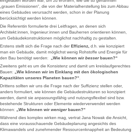
eingeladen worden war, um zu erörtern, wie die so genannten
„grauen Emissionen“, die von der Materialherstellung bis zum Abbau
eines Gebäudes verursacht werden, schon in der Planung
berücksichtigt werden können.
Die Referentin formulierte drei Leitfragen, an denen sich
Architekt:innen, Ingenieur:innen und Bauherren orientieren können,
um Gebäudekonstruktionen möglichst nachhaltig zu gestalten.
Erstens stellt sich die Frage nach der
Effizienz,
d.h. wie konzipiert
man ein Gebäude, damit möglichst wenig Rohstoffe und Energie für
den Bau benötigt werden:
„Wie können wir
besser
bauen?“
Zweitens geht es um die Konsistenz und damit um kreislaufgerechtes
Bauen:
„Wie können wir im Einklang mit den ökologischen
Kapazitäten unseres Planeten bauen?“
.
Drittens sollten wir uns die Frage nach der Suffizienz stellen oder,
anders formuliert, wie können die Gebäudestrukturen so konzipiert
werden, damit sie anpassungsfähig und nutzungsflexibel sind bzw.
bestehende Strukturen oder Elemente wiederverwendet werden
können:
„Wie können wir
weniger
bauen?“
Während dies komplex wirken mag, vertrat Jana Nowak die Ansicht,
dass eine vorausschauende Gebäudeplanung angesichts des
Klimawandels und zunehmender Ressourcenknappheit an Bedeutung