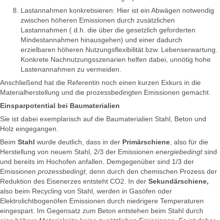
Lastannahmen konkretisieren: Hier ist ein Abwägen notwendig
zwischen höheren Emissionen durch zusätzlichen
Lastannahmen ( d.h. die über die gesetzlich geforderten
Mindestannahmen hinausgehen) und einer dadurch
erzielbaren höheren Nutzungsflexibilität bzw. Lebenserwartung.
Konkrete Nachnutzungsszenarien helfen dabei, unnötig hohe
Lastenannahmen zu vermeiden.
Anschließend hat die Referentin noch einen kurzen Exkurs in die
Materialherstellung und die prozessbedingten Emissionen gemacht.
Einsparpotential bei Baumaterialien
Sie ist dabei exemplarisch auf die Baumaterialien Stahl, Beton und
Holz eingegangen.
Beim
Stahl
wurde deutlich, dass in der
Primärschiene
, also für die
Herstellung von neuem Stahl, 2/3 der Emissionen
energiebedingt
sind
und bereits im Hochofen anfallen. Demgegenüber sind 1/3 der
Emissionen
prozessbedingt
, denn durch den chemischen Prozess der
Reduktion des Eisenerzes entsteht CO2. In der
Sekundärschiene,
also beim Recycling von Stahl, werden in Gasöfen oder
Elektrolichtbogenöfen Emissionen durch niedrigere Temperaturen
eingespart. Im Gegensatz zum Beton entstehen beim Stahl durch