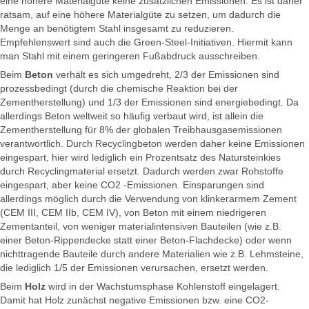
eine höhere Materialgüte keine zusätzlichen Emissionen. Es ist daher
ratsam, auf eine höhere Materialgüte zu setzen, um dadurch die
Menge an benötigtem Stahl insgesamt zu reduzieren.
Empfehlenswert sind auch die Green-Steel-Initiativen. Hiermit kann
man Stahl mit einem geringeren Fußabdruck ausschreiben.
Beim
Beton
verhält es sich umgedreht, 2/3 der Emissionen sind
prozessbedingt (durch die chemische Reaktion bei der
Zementherstellung) und 1/3 der Emissionen sind energiebedingt. Da
allerdings Beton weltweit so häufig verbaut wird, ist allein die
Zementherstellung für 8% der globalen Treibhausgasemissionen
verantwortlich. Durch Recyclingbeton werden daher keine Emissionen
eingespart, hier wird lediglich ein Prozentsatz des Natursteinkies
durch Recyclingmaterial ersetzt. Dadurch werden zwar Rohstoffe
eingespart, aber keine CO2 -Emissionen. Einsparungen sind
allerdings möglich durch die Verwendung von klinkerarmem Zement
(CEM III, CEM IIb, CEM IV), von Beton mit einem niedrigeren
Zementanteil, von weniger materialintensiven Bauteilen (wie z.B.
einer Beton-Rippendecke statt einer Beton-Flachdecke) oder wenn
nichttragende Bauteile durch andere Materialien wie z.B. Lehmsteine,
die lediglich 1/5 der Emissionen verursachen, ersetzt werden.
Beim
Holz
wird in der Wachstumsphase Kohlenstoff eingelagert.
Damit hat Holz zunächst negative Emissionen bzw. eine CO2-