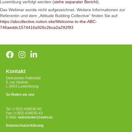
Luxemburg verfolgt werden (
siehe separater Bericht
).
Das Webinar wurde nicht aufgezeichnet. Weitere Informationen zur
Referentin und dem „Attitude Building Collective“ finden Sie auf:
https://abcollective.notion.site/Welcome-to-the-ABC-
746aeddc1574416a926c2bca2a292f93
Kontakt
Oekozenter Pafendall
6, rue Vauban
L-2663 Luxembourg
So finden sie uns
Tel: (+352) 439030-40
Fax: (+352) 439030-43
E-Mail:
oekozenter@oeko.lu
Datenschutzerklärung