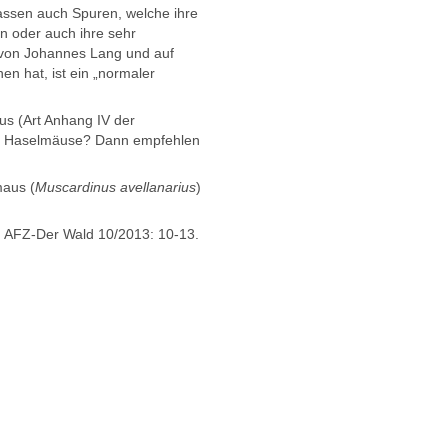
assen auch Spuren, welche ihre
n oder auch ihre sehr
 von Johannes Lang und auf
n hat, ist ein „normaler
s (Art Anhang IV der
für Haselmäuse? Dann empfehlen
maus (
Muscardinus avellanarius
)
. AFZ-Der Wald 10/2013: 10-13.