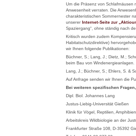
Um die Präsenz von Schlafmäusen na
Anwesenheit verraten. Die Anwesenh
charakteristischen Sommernester na
unserer
Internet-Seite zur „Aktiou
Spaziergang“, ohne ständig nach de
Kritisch wurden zudem Kompensieru
Habitatschutzdirektive) hervorgeho
wir Ihnen folgende Publikationen:
Büchner, S.; Lang, J.; Dietz, M.; Sc
beim Bau von Windenergieanlagen. 
Lang, J.; Büchner, S.; Ehlers, S. 
Auf Anfrage senden wir Ihnen die Pub
Bei weiteren spezifischen Fragen
Dipl. Biol. Johannes Lang
Justus-Liebig-Universität Gießen
Klinik für Vögel, Reptilien, Amphibi
Arbeitskreis Wildbiologie an der Jus
Frankfurter Straße 108, D-35392 G