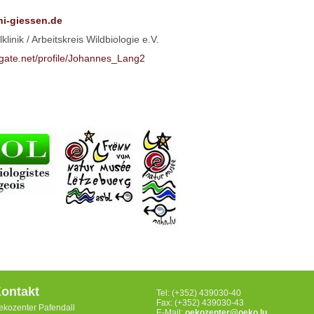
i-giessen.de
inik / Arbeitskreis Wildbiologie e.V.
gate.net/profile/Johannes_Lang2
ontakt
Tel: (+352) 439030-40
Fax: (+352) 439030-43
ekozenter Pafendall
E-Mail:
oekozenter@oeko.lu