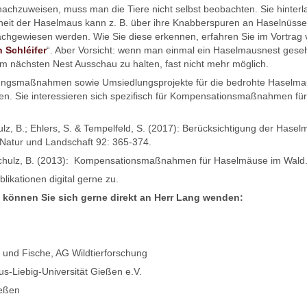
chzuweisen, muss man die Tiere nicht selbst beobachten. Sie hinterl
eit der Haselmaus kann z. B. über ihre Knabberspuren an Haselnüsse
chgewiesen werden. Wie Sie diese erkennen, erfahren Sie im Vortrag
n Schléifer
“. Aber Vorsicht: wenn man einmal ein Haselmausnest gesehe
m nächsten Nest Ausschau zu halten, fast nicht mehr möglich.
ngsmaßnahmen sowie Umsiedlungsprojekte für die bedrohte Haselmau
ben. Sie interessieren sich spezifisch für Kompensationsmaßnahmen 
hulz, B.; Ehlers, S. & Tempelfeld, S. (2017): Berücksichtigung der Hasel
Natur und Landschaft 92: 365-374.
& Schulz, B. (2013): Kompensationsmaßnahmen für Haselmäuse im Wald
likationen digital gerne zu.
, können Sie sich gerne direkt an Herr Lang wenden:
en und Fische, AG Wildtierforschung
tus-Liebig-Universität Gießen e.V.
ießen