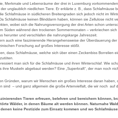
ie, Merkmale und Lebensräume der drei in Luxemburg vorkommenden Art
 der unglaublich niedlichen Tiere. Er erklärte z. B., dass Schlafmäuse 
die Schlafmäuse in südlicheren Breitengraden sich jedoch nicht im Win
Da Schlafmäuse keinen Blinddarm haben, können sie Zellulose nicht v
kten, wobei sich die Nahrungsversorgung der drei Arten schon untersc
r, im Süden während den trockenen Sommermonaten – verkriechen sich
us herunter und verschlafen die nahrungskarge Jahreszeit.
dern auch eine faszinierende Herangehensweise der Überdauerung der 
zinischen Forschung auf großes Interesse stößt.
en, dass Schlafmäuse, welche sich über einen Zeckenbiss Borrelien e
zutöten.
essiert man sich für die Schlafmäuse und ihren Winterschlaf. Wie schaf
 ihre Muskeln abgebaut werden? Eine „Superkraft“, der man noch nich
eichen Gründen, warum wir Menschen ein großes Interesse daran haben,
 sind – und ganz allgemein die große Artenvielfalt, die wir noch auf
szinierenden Tieren erfreuen, belehren und bereichern können, br
törte Wälder, in denen Bäume alt werden können. Naturnahe Wald
 denen keine Pestizide zum Einsatz kommen und wo Schlafmäuse