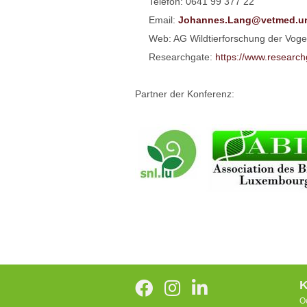
Telefon: 0641 99 377 22
Email:
Johannes.Lang@vetmed.un
Web: AG Wildtierforschung der Vogelkl
Researchgate:
https://www.research
Partner der Konferenz:
K
O