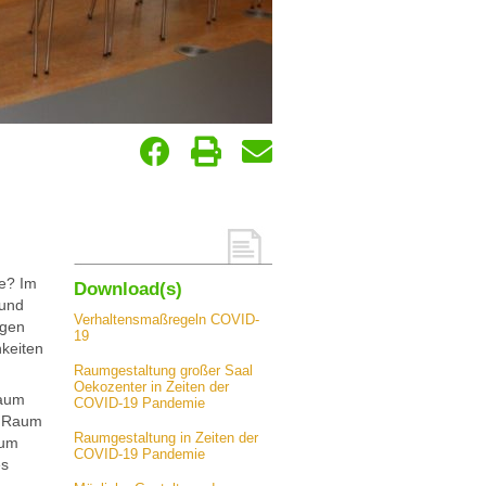
te? Im
Download(s)
 und
Verhaltensmaßregeln COVID-
ngen
19
hkeiten
Raumgestaltung großer Saal
Oekozenter in Zeiten der
Raum
COVID-19 Pandemie
r Raum
Raumgestaltung in Zeiten der
aum
COVID-19 Pandemie
es