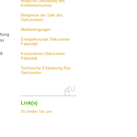
Mögliche Gestaltung des
Konferenzraumes
Mietpreise der Säle des
Oekozenters
Mietbedingungen
ftung
Energiekonzept Oekozenter
rt
Pafendall
g.
Konstruktion Oekozenter
Pafendall
Technische Erläuterung Bau
Oekozenter
Link(s)
So finden Sie uns