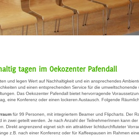
altig tagen im Oekozenter Pafendall
hten und legen Wert auf Nachhaltigkeit und ein ansprechendes Ambien
ichkeiten und einen entsprechenden Service für die umweltschonende
taltungen. Das Oekozenter Pafendall bietet hervorragende Voraussetzu
rag, eine Konferenz oder einen lockeren Austausch. Folgende Räumlic
rraum
für 99 Personen, mit integriertem Beamer und Flipcharts. Der 
d in zwei geteilt werden. Je nach Anzahl der TeilnehmerInnen kann de
n. Direkt angrenzend eignet sich ein attraktiver lichtdurchfluteter Vorr
pfänge z.B. nach einer Konferenz oder für Kaffeepausen im Rahmen ein