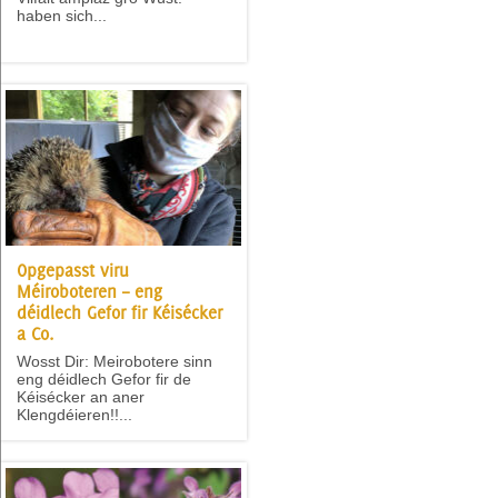
haben sich...
Opgepasst viru
Méiroboteren – eng
déidlech Gefor fir Kéisécker
a Co.
Wosst Dir: Meirobotere sinn
eng déidlech Gefor fir de
Kéisécker an aner
Klengdéieren!!...