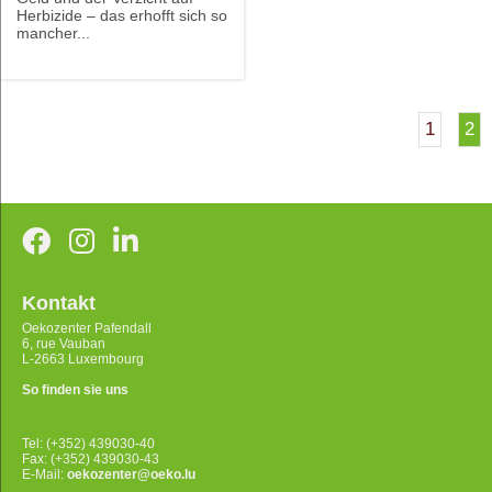
Herbizide – das erhofft sich so
mancher...
1
2
Kontakt
Oekozenter Pafendall
6, rue Vauban
L-2663 Luxembourg
So finden sie uns
Tel: (+352) 439030-40
Fax: (+352) 439030-43
E-Mail:
oekozenter@oeko.lu