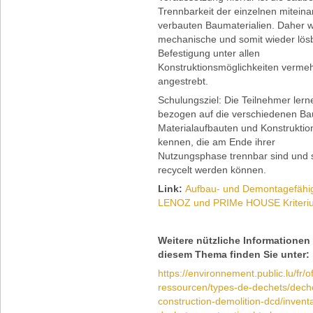
Trennbarkeit der einzelnen mitein
verbauten Baumaterialien. Daher w
mechanische und somit wieder lös
Befestigung unter allen
Konstruktionsmöglichkeiten vermeh
angestrebt.
Schulungsziel: Die Teilnehmer lern
bezogen auf die verschiedenen Bau
Materialaufbauten und Konstruktio
kennen, die am Ende ihrer
Nutzungsphase trennbar sind und 
recycelt werden können.
Link:
Aufbau- und Demontagefähig
LENOZ und PRIMe HOUSE Kriteri
Weitere nützliche Informationen
diesem Thema finden Sie unter:
https://environnement.public.lu/fr/of
ressourcen/types-de-dechets/dech
construction-demolition-dcd/inventa