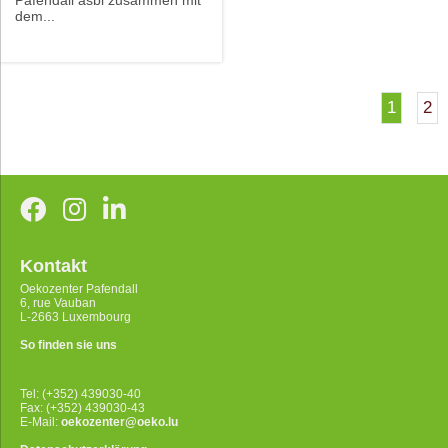
Pafendall asbl zusammen mit
dem...
1
2
Kontakt
Oekozenter Pafendall
6, rue Vauban
L-2663 Luxembourg
So finden sie uns
Tel: (+352) 439030-40
Fax: (+352) 439030-43
E-Mail:
oekozenter@oeko.lu