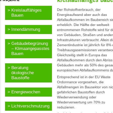
Der Rohstoffverbrauch, der
Kreislauffähiges
Energieaufwand aber auch das
Bauen
Abfallaufkommen im Baubereich si
erheblich. Die Hälfte der weltweit
Innendämmung
entnommenen Rohstoffe wird für 
von Gebäuden, Straßen und ande
Infrastrukturen verbraucht. Allein d
Gebäudebegrünung
Zementindustrie ist jährlich für 8% 
– Klimaangepasstes
Treibhausgasemissionen verantwort
Bauen
Gleichzeitig stellt in Europa das
Abfallaufkommen durch den Abriss
Gebäuden mehr als 50% des ges
Beratung
europäischen Abfallaufkommens da
ökologische
Entsprechend ist in der EU Waste
Baustoffe
Ordonnance vorgesehen, die
Abfallmengen im Bausektor von nic
Energiewochen
gefährlichen Baustoffen durch
Wiederverwendung oder
Wiederverwertung um 70% zu
Lichtverschmutzung
reduzieren.