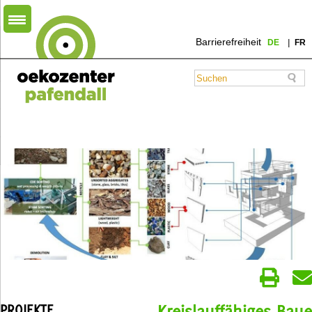
Barrierefreiheit
DE
FR
PROJEKTE
Kreislauffähiges Bau