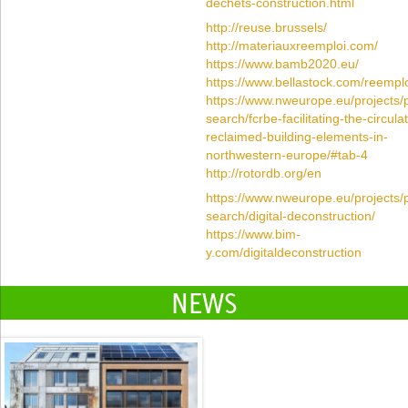
dechets-construction.html
http://reuse.brussels/
http://materiauxreemploi.com/
https://www.bamb2020.eu/
https://www.bellastock.com/reemplo
https://www.nweurope.eu/projects/p
search/fcrbe-facilitating-the-circula
reclaimed-building-elements-in-
northwestern-europe/#tab-4
http://rotordb.org/en
https://www.nweurope.eu/projects/p
search/digital-deconstruction/
https://www.bim-
y.com/digitaldeconstruction
NEWS